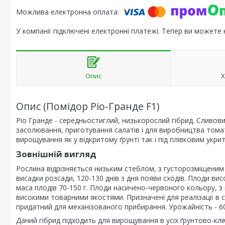
У компанії підключені електронні платежі. Тепер ви можете
Опис
Х
Опис (Помідор Ріо-Гранде F1)
Ріо Гранде - середньостиглий, низькорослий гібрид. Сливов
засолювання, приготування салатів і для виробництва томат
вирощування як у відкритому ґрунті так і під плівковим укри
Зовнішній вигляд
Рослина відрізняється низьким стеблом, з густорозміщеним ли
висадки розсади, 120-130 днів з дня появи сходів. Плоди висо
маса плодів 70-150 г. Плоди насичено-червоного кольору, з
високими товарними якостями. Призначені для реалізації в с
придатний для механізованого прибирання. Урожайність - 60-
Даний гібрид підходить для вирощування в усіх ґрунтово-к