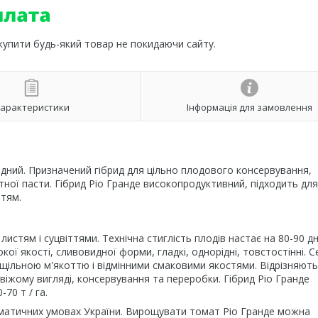
 купити будь-який товар не покидаючи сайту.
арактеристики
Інформація для замовлення
идний. Призначений гібрид для цільно плодового консервування,
ної пасти. Гібрид Ріо Гранде високопродуктивний, підходить для
ттям.
стям і суцвіттями. Технічна стиглість плодів настає на 80-90 дн
кої якості, сливовидної форми, гладкі, однорідні, товстостінні. 
 щільною м'якоттю і відмінними смаковими якостями. Відрізняют
віжому вигляді, консервування та переробки. Гібрид Ріо Гранде
70 т / га.
ліматичних умовах України. Вирощувати томат Ріо Гранде можна