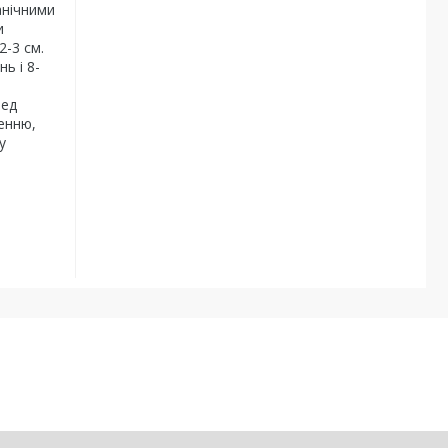
анічними
и
2-3 см.
ь і 8-
і
ред
ненню,
у