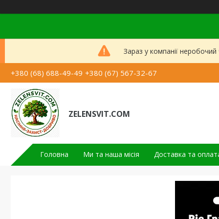
Зараз у компанії неробочий
+380 (68) 688-49-49
+380 (67) 567-32-67
ZELENSVIT.COM
Головна
Ми та наша місія
Доставка та оплат