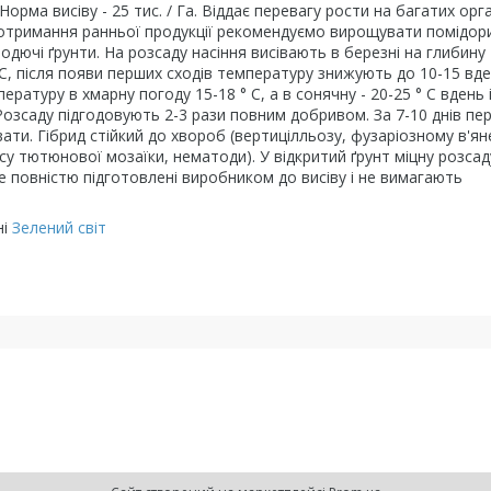
орма висіву - 25 тис. / Га. Віддає перевагу рости на багатих орг
я отримання ранньої продукції рекомендуємо вирощувати помідор
ючі ґрунти. На розсаду насіння висівають в березні на глибину 
С, після появи перших сходів температуру знижують до 10-15 вден
ературу в хмарну погоду 15-18 ° С, а в сонячну - 20-25 ° С вдень 
в. Розсаду підгодовують 2-3 рази повним добривом. За 7-10 днів пе
ати. Гібрид стійкий до хвороб (вepтицілльозу, фузapіoзному в'я
усу тютюнової мозаїки, нематоди). У відкритий ґрунт міцну розсад
е повністю підготовлені виробником до висіву і не вимагають
ні
Зелений світ