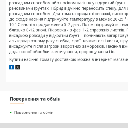
розсадним способом або посівом насіння у відкритий ґрунт. Н
речовинами ґрунтах. Гібрид відмінно переносить спеку. Дл
розсадним способом. Для томата придатні неважкі, високород
До сходів насіння підтримуйте температуру в межах 20-25 ° 
10 ° С вночі в продовження 5-7 днів . Потім підтримуйте темп
близько 8-12 вночі. Пікіровка - в фазі 1-2 справжніх листкі
висадкою розсади у відкритий ґрунт її починають загартовув
альтернаріозному раку стебла, сірої плямистості листя, вір
висаджуйте після загрози зворотних заморозків. Насіння вж
додаткової обробки: замочування, пророщування і ін.
Купити насіння томату доставкою можна в інтернет-магази
Повернення та обмін
Повернення та обмін