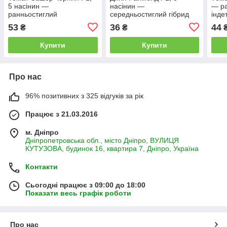
5 насінин —
насінин —
— ра
ранньостиглий
середньостиглий гібрид
інде
індетермінантний,
(70-75 днів), LEDAAGRO
LED
53
36
44
₴
₴
LEDAAGRO
Купити
Купити
Про нас
96% позитивних з 325 відгуків за рік
Працює з 21.03.2016
м. Дніпро
Дніпропетровська обл., місто Дніпро, ВУЛИЦЯ
КУТУЗОВА, будинок 16, квартира 7, Дніпро, Україна
Контакти
Сьогодні працює з 09:00 до 18:00
Показати весь графік роботи
Про нас