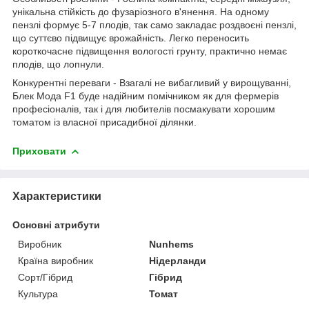
унікальна стійкість до фузаріозного в'янення. На одному
пензлі формує 5-7 плодів, так само закладає роздвоєні пензлі,
що суттєво підвищує врожайність. Легко переносить
короткочасне підвищення вологості грунту, практично немає
плодів, що лопнули.
Конкурентні переваги - Взагалі не вибагливий у вирощуванні,
Блек Мода F1 буде надійним помічником як для фермерів
професіоналів, так і для любителів посмакувати хорошим
томатом із власної присадибної ділянки.
Приховати
Характеристики
Основні атрибути
Виробник
Nunhems
Країна виробник
Нідерланди
Сорт/Гібрид
Гібрид
Культура
Томат