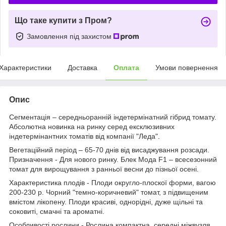
Що таке купити з Пром?
Замовлення під захистом
Характеристики
Доставка
Оплата
Умови повернення
Опис
Сегментація – середньоранній індетермінатний гібрид томату.
Абсолютна новинка на ринку серед ексклюзивних
індетермінантних томатів від компанії "Леда".
Вегетаційний період – 65-70 днів від висаджування розсади.
Призначення - Для нового ринку. Блек Мода F1 – всесезонний
томат для вирощування з ранньої весни до пізньої осені.
Характеристика плодів - Плоди округло-плоскої форми, вагою
200-230 р. Чорний "темно-коричневий" томат, з підвищеним
вмістом лікопену. Плоди красиві, однорідні, дуже щільні та
соковиті, смачні та ароматні.
Особливості рослини - Рослина компактна, середні міжвузля,