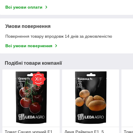
Всі умови оплати
Умови повернення
Повернення товару впродовж 14 днів за домовленістю
Всі умови повернення
Подібні товари компанії
Томат Сашер чорний F1,
Диня Раймонд F1, 5
Тома