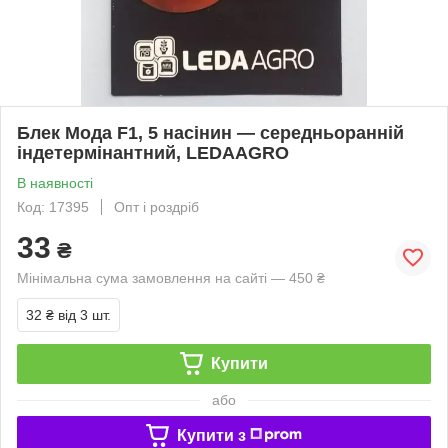
Блек Мода F1, 5 насінин — середньоранній
індетермінантний, LEDAAGRO
В наявності
Код: 17395
Опт і роздріб
33
₴
Мінімальна сума замовлення на сайті — 450 ₴
32 ₴
від 3 шт.
Купити
або
Купити з