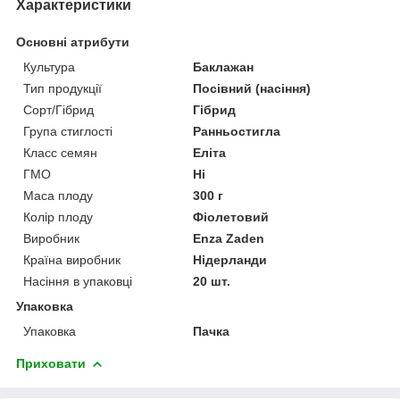
Характеристики
Основні атрибути
Культура
Баклажан
Тип продукції
Посівний (насіння)
Сорт/Гібрид
Гібрид
Група стиглості
Ранньостигла
Класс семян
Еліта
ГМО
Ні
Маса плоду
300 г
Колір плоду
Фіолетовий
Виробник
Enza Zaden
Країна виробник
Нідерланди
Насіння в упаковці
20 шт.
Упаковка
Упаковка
Пачка
Приховати