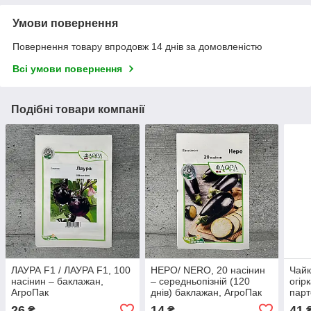
Умови повернення
Повернення товару впродовж 14 днів за домовленістю
Всі умови повернення
Подібні товари компанії
ЛАУРА F1 / ЛАУРА F1, 100
НЕРО/ NERO, 20 насінин
Чайк
насінин – баклажан,
– середньопізній (120
огір
АгроПак
днів) баклажан, АгроПак
парт
Агр
26
14
41
₴
₴