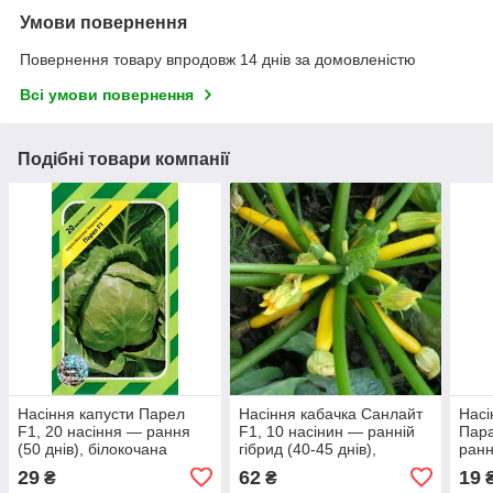
Умови повернення
Повернення товару впродовж 14 днів за домовленістю
Всі умови повернення
Подібні товари компанії
Насіння капусти Парел
Насіння кабачка Санлайт
Насі
F1, 20 насіння — рання
F1, 10 насінин — ранній
Пара
(50 днів), білокочана
гібрид (40-45 днів),
ранн
АгроПак
АгроПак
сорт
29
62
19
₴
₴