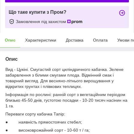
Що таке купити з Пром?
Замовлення під захистом
Опис
Характеристики
Доставка
Оплата
Умови п
Опис
Вид - Цукіні. Смугастий сорт циліндричного кабачка. Зелене
забарвлення з білими смугами плода. Відмінний смак і
товарний вигляд. Для весняно-літнього вирощування у
відкритих грунтах і плівкових теплицях.
Інформація по рослині: ранній сорт з вегетаційним періодом
близько 45-50 днів, густотою посадки - 10-20 тисяч насінин на
1 га.
Переваги сорту кабачка Тапір:
● наявність прямостоячих стебел;
● високоврожайний сорт - 10-60 т / га;