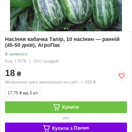
Насіння кабачка Тапір, 10 насінин — ранній
(45-50 днів), АгроПак
В наявності
Код: 17579
Опт і роздріб
18
₴
Мінімальна сума замовлення на сайті — 450 ₴
17,75 ₴
від 3 шт.
Купити
або
Купити з