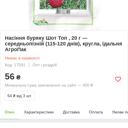
Насіння буряку Шот Топ , 20 г —
середньопізній (115-120 днів), кругла, їдальня
АгроПак
Немає в наявності
Код: 17591
Опт і роздріб
56
₴
Мінімальна сума замовлення на сайті — 450 ₴
54 ₴
від 3 шт.
Опис
Характеристики
Доставка
Оплата
Умови п