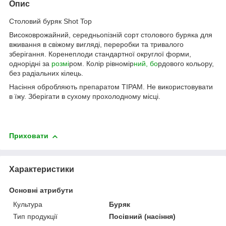
Опис
Столовий буряк Shot Top
Високоврожайний, середньопізній сорт столового буряка для
вживання в свіжому вигляді, переробки та тривалого
зберігання. Коренеплоди стандартної округлої форми,
однорідні за
розмі
ром. Колір рівномір
ний, бо
рдового кольору,
без радіальних кілець.
Насіння обробляють препаратом ТІРАМ. Не використовувати
в їжу. Зберігати в сухому прохолодному місці.
Приховати
Характеристики
Основні атрибути
Культура
Буряк
Тип продукції
Посівний (насіння)