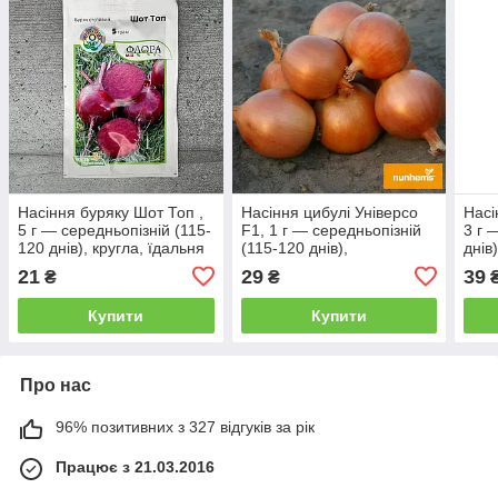
Насіння буряку Шот Топ ,
Насіння цибулі Універсо
Насі
5 г — середньопізній (115-
F1, 1 г — середньопізній
3 г 
120 днів), кругла, їдальня
(115-120 днів),
днів
АгроПак
Професійне насіння
21
29
39
₴
₴
Купити
Купити
Про нас
96% позитивних з 327 відгуків за рік
Працює з 21.03.2016