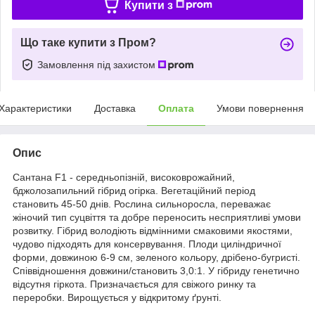
Купити з
Що таке купити з Пром?
Замовлення під захистом
Характеристики
Доставка
Оплата
Умови повернення
Опис
Сантана F1 - середньопізній, високоврожайний,
бджолозапильний гібрид огірка. Вегетаційний період
становить 45-50 днів. Рослина сильноросла, переважає
жіночий тип суцвіття та добре переносить несприятливі умови
розвитку. Гібрид володіють відмінними смаковими якостями,
чудово підходять для консервування. Плоди циліндричної
форми, довжиною 6-9 см, зеленого кольору, дрібено-бугристі.
Співвідношення довжини/становить 3,0:1. У гібриду генетично
відсутня гіркота. Призначається для свіжого ринку та
переробки. Вирощується у відкритому ґрунті.