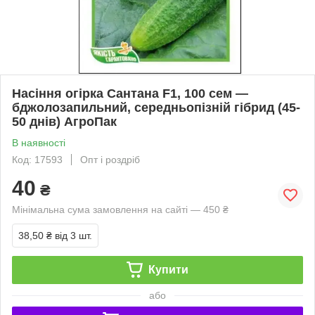
Насіння огірка Сантана F1, 100 сем —
бджолозапильний, середньопізній гібрид (45-
50 днів) АгроПак
В наявності
Код: 17593
Опт і роздріб
40
₴
Мінімальна сума замовлення на сайті — 450 ₴
38,50 ₴
від 3 шт.
Купити
або