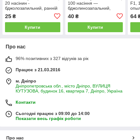
20 насінин -
100 насіння —
F1, 
бджолозапильний, ранній
бджолинозапальний,
опыл
гібрид (40-45 днів)
середньоранній гібрид
(45-
25
40
64
₴
₴
LEDAAGRO
(45-58 днів), АгроПак
Купити
Купити
Про нас
96% позитивних з 327 відгуків за рік
Працює з 21.03.2016
м. Дніпро
Дніпропетровська обл., місто Дніпро, ВУЛИЦЯ
КУТУЗОВА, будинок 16, квартира 7, Дніпро, Україна
Контакти
Сьогодні працює з 09:00 до 14:00
Показати весь графік роботи
Про нас