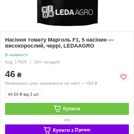
Насіння томату Марголь F1, 5 насінин —
високорослий, черрі, LEDAAGRO
В наявності
Код: 17609
Опт і роздріб
46
₴
Мінімальна сума замовлення на сайті — 450 ₴
44,50 ₴
від 3 шт.
Купити
або
Купити з