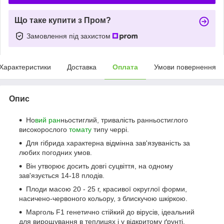
Що таке купити з Пром?
Замовлення під захистом
Характеристики
Доставка
Оплата
Умови повернення
Опис
Но
вий ран
ньостиглий, тривалість ранньостиглого
високорослого
томату
типу черрі.
Для гібрида характерна відмінна зав'язуваність за
любих погодних умов.
Він утворює досить довгі суцвіття, на одному
зав'язується 14-18 плодів.
Плоди масою 20 - 25 г, красивої округлої форми,
насичено-червоного кольору, з блискучою шкіркою.
Марголь F1 генетично стійкий до вірусів, ідеальний
для вирощування в теплицях і у відкритому ґрунті.