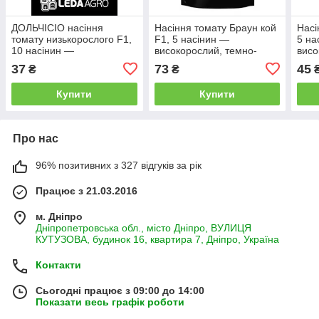
ДОЛЬЧІСІО насіння
Насіння томату Браун кой
Насі
томату низькорослого F1,
F1, 5 насінин —
5 на
10 насінин —
високорослий, темно-
висо
середньостиглий томат
бордовий, Leda Agro
Leda
37
73
45
₴
₴
типу черрі, LEDAAGRO
Купити
Купити
Про нас
96% позитивних з 327 відгуків за рік
Працює з 21.03.2016
м. Дніпро
Дніпропетровська обл., місто Дніпро, ВУЛИЦЯ
КУТУЗОВА, будинок 16, квартира 7, Дніпро, Україна
Контакти
Сьогодні працює з 09:00 до 14:00
Показати весь графік роботи