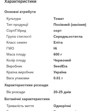
Характеристики
Основні атрибути
Культура
Томат
Тип продукції
Посівний (насіння)
Сорт/Гібрид
сорт
Група стиглості
Середньостигла
Класс семян
Еліта
ГМО
Ні
Маса плоду
600 г
Колір плоду
Червоний
Виробник
SeedEra
Країна виробник
Україна
Вага упаковки
0.01 г
Характеристики розсади
Вік розсади
20-25 днів
Ботанічні характеристики
Тривалість життя
Однорічні