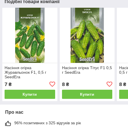
Подібні товари компанії
Насіння огірка
Насіння огірка Тітус F1 0,5
Насі
Журавльонок F1, 0,5 г
г SeedEra
0,5 
SeedEra
7
8
8
₴
₴
₴
Купити
Купити
Про нас
96% позитивних з 325 відгуків за рік