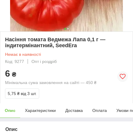
Насіння томата Ведмежа Лапа 0,1 г —
індитермінантний, SeedEra
Немає в наявності
Код: 9277
Опт і роздріб
6
₴
Мінімальна сума замовлення на сайті — 450 ₴
5,75 ₴
від 3 шт.
Опис
Характеристики
Доставка
Оплата
Умови п
Опис