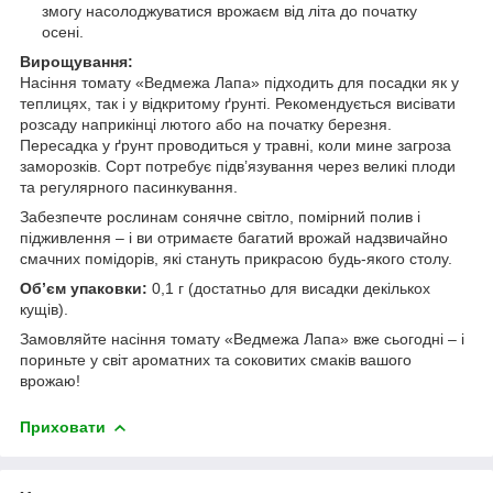
змогу насолоджуватися врожаєм від літа до початку
осені.
Вирощування:
Насіння томату «Ведмежа Лапа» підходить для посадки як у
теплицях, так і у відкритому ґрунті. Рекомендується висівати
розсаду наприкінці лютого або на початку березня.
Пересадка у ґрунт проводиться у травні, коли мине загроза
заморозків. Сорт потребує підв’язування через великі плоди
та регулярного пасинкування.
Забезпечте рослинам сонячне світло, помірний полив і
підживлення – і ви отримаєте багатий врожай надзвичайно
смачних помідорів, які стануть прикрасою будь-якого столу.
Обʼєм упаковки:
0,1 г (достатньо для висадки декількох
кущів).
Замовляйте насіння томату «Ведмежа Лапа» вже сьогодні – і
пориньте у світ ароматних та соковитих смаків вашого
врожаю!
Приховати