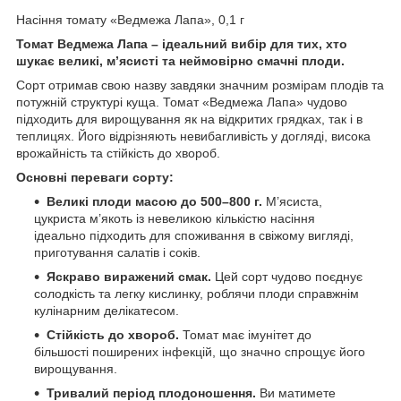
Насіння томату «Ведмежа Лапа», 0,1 г
Томат Ведмежа Лапа – ідеальний вибір для тих, хто
шукає великі, м’ясисті та неймовірно смачні плоди.
Сорт отримав свою назву завдяки значним розмірам плодів та
потужній структурі куща. Томат «Ведмежа Лапа» чудово
підходить для вирощування як на відкритих грядках, так і в
теплицях. Його відрізняють невибагливість у догляді, висока
врожайність та стійкість до хвороб.
Основні переваги сорту:
Великі плоди масою до 500–800 г.
М’ясиста,
цукриста м’якоть із невеликою кількістю насіння
ідеально підходить для споживання в свіжому вигляді,
приготування салатів і соків.
Яскраво виражений смак.
Цей сорт чудово поєднує
солодкість та легку кислинку, роблячи плоди справжнім
кулінарним делікатесом.
Стійкість до хвороб.
Томат має імунітет до
більшості поширених інфекцій, що значно спрощує його
вирощування.
Тривалий період плодоношення.
Ви матимете