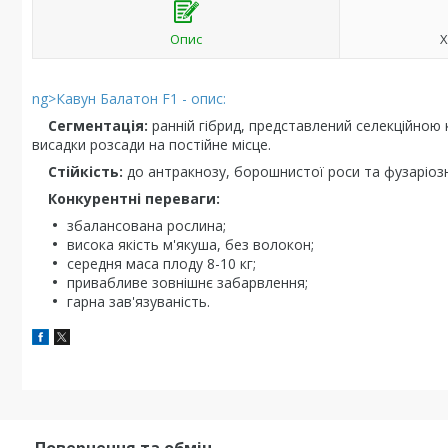
Опис
Х
ng>Кавун Балатон F1 - опис:
Сегментація:
ранній гібрид, представлений селекційною к
висадки розсади на постійне місце.
Стійкість:
до антракнозу, борошнистої роси та фузаріозн
Конкурентні переваги:
збалансована рослина;
висока якість м'якуша, без волокон;
середня маса плоду 8-10 кг;
привабливе зовнішнє забарвлення;
гарна зав'язуваність.