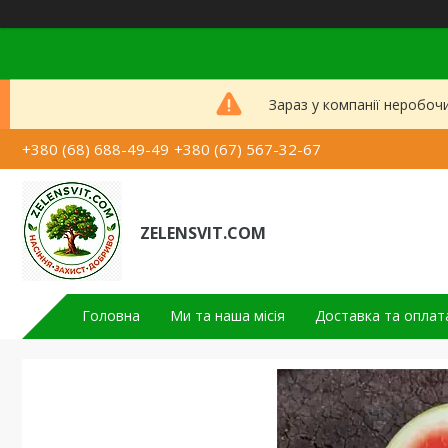
Зараз у компанії неробоч
+380 (68) 688-49-49
+380 (67) 567-32-67
ZELENSVIT.COM
Головна
Ми та наша місія
Доставка та оплат