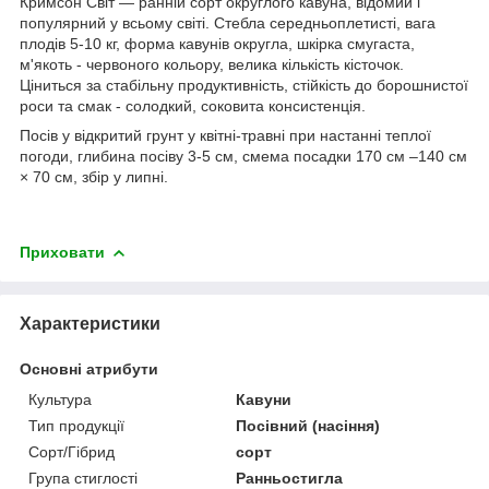
Кримсон Світ — ранній сорт округлого кавуна, відомий і
популярний у всьому світі. Стебла середньоплетисті, вага
плодів 5-10 кг, форма кавунів округла, шкірка смугаста,
м'якоть - червоного кольору, велика кількість кісточок.
Ціниться за стабільну продуктивність, стійкість до борошнистої
роси та смак - солодкий, соковита консистенція.
Посів у відкритий грунт у квітні-травні при настанні теплої
погоди, глибина посіву 3-5 см, смема посадки 170 см –140 см
× 70 см, збір у липні.
Приховати
Характеристики
Основні атрибути
Культура
Кавуни
Тип продукції
Посівний (насіння)
Сорт/Гібрид
сорт
Група стиглості
Ранньостигла