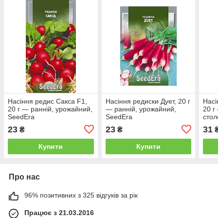
Насіння редис Сакса F1,
Насіння редиски Дует, 20 г
Насі
20 г — ранній, урожайний,
— ранній, урожайний,
20 г
SeedEra
SeedEra
стол
23
23
31
₴
₴
Купити
Купити
Про нас
96% позитивних з 325 відгуків за рік
Працює з 21.03.2016