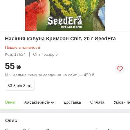
Насіння кавуна Кримсон Світ, 20 г SeedEra
Немає в наявності
Код: 17624
Опт і роздріб
55
₴
Мінімальна сума замовлення на сайті — 450 ₴
53 ₴
від 3 шт.
Опис
Характеристики
Доставка
Оплата
Умови п
Опис