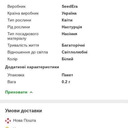
Виробник
SeedEra
Країна виробник
Україна
Тип рослини
Квіти
Рід рослини
Настурція
Тип посадкового
Насіння
матеріалу
Тривалість життя
Багаторічні
Відношення до світла
Світлолюбні
Колір
Білий
Додаткові характеристики
Упаковка
Пакет
Вага
0.2 г
Приховати
Умови доставки
Нова Пошта