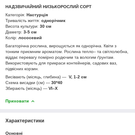
НАДЗВИЧАЙНИЙ НИЗЬКОРОСЛИЙ СОРТ
Категорія:
Настурція
Тривалість життя:
однорічник
Висота культури:
30 см
Діаметр:
3-5 см
Колір:
лососевий
Багаторічна рослина, вирощується як однорічна. Квіти з
тонким приємним ароматом. Рослина тепло– та світлолюбна,
віддає перевагу помірно родючим та вологим ґрунтам.
Використовують для прикраси контейнерів, садових ваз,
підвісних корзин.
Висівають (місяць, глибина) —
V, 1-2 см
Схема висадки (см) —
30*40
Збирають (місяць) —
VI–X
Приховати
Характеристики
Основні