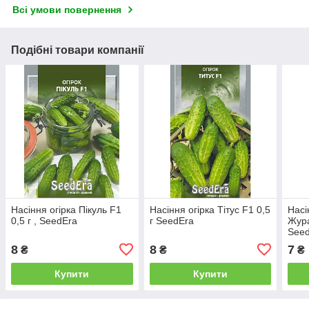
Всі умови повернення
Подібні товари компанії
Насіння огірка Пікуль F1
Насіння огірка Тітус F1 0,5
Насі
0,5 г , SeedEra
г SeedEra
Жура
See
8
8
7
₴
₴
₴
Купити
Купити