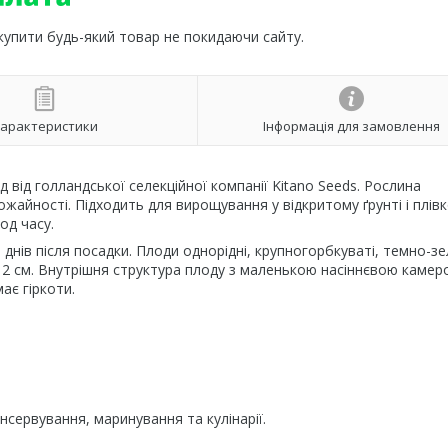
 купити будь-який товар не покидаючи сайту.
арактеристики
Інформація для замовлення
 від голландської селекційної компанії Kitano Seeds. Рослина
жайності. Підходить для вирощування у відкритому ґрунті і плів
од часу.
нів після посадки. Плоди однорідні, крупногорбкуваті, темно-з
12 см. Внутрішня структура плоду з маленькою насіннєвою камер
ає гіркоти.
сервування, маринування та кулінарії.