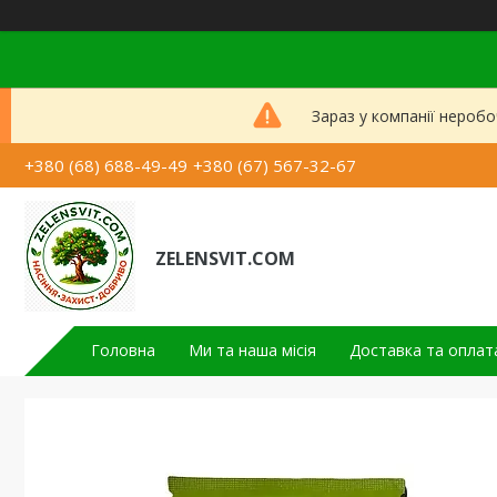
Зараз у компанії неробо
+380 (68) 688-49-49
+380 (67) 567-32-67
ZELENSVIT.COM
Головна
Ми та наша місія
Доставка та оплат