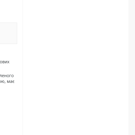
кових
еленого
ою, має