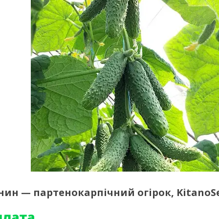
асінин — партенокарпічний огірок, KitanoS