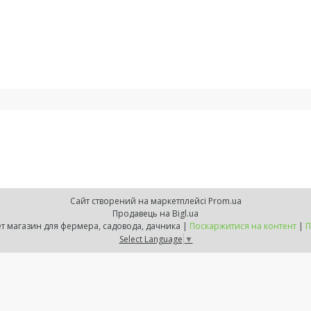
Сайт створений на маркетплейсі
Prom.ua
Продавець на Bigl.ua
ZELENSVIT.COM — інтернет магазин для фермера, садовода, дачника |
Поскаржитися на контент
|
П
Select Language
▼