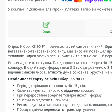
У компанії підключені електронні платежі. Тепер ви можете
Опис
Х
Огірок Ніборі KS 90 F1 – ранньостиглий самозапильний гібрид
вегетативно-генеративного типу, має високий потенціал вро
теплицях. Вирощують в весняно-літній та літньо-осінній пері
Рослина досить потужна. Плодоношення настає через 40-45 д
кольору. В одній пазусі формується 3-5 плодів довжиною 8-
відмінні смакові якості. М'якоть дуже соковита, хрустка, не м
Особливості сорту огірків Ніборі KS 90 F1:
Період дозрівання становить 40-45 днів.
Характеризується високою віддачею врожаю.
При переростанні зберігає товарні якості і форму.
Генетична відсутність гіркоти.
Рекомендується використовувати для засолювання, кон
Гібрид відмінно переносить транспортування.