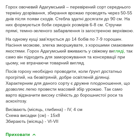
Горох овочевий Адагумський – перевірений сорт середнього
терміну дозрівання, збирання врожаю проводять через 50-55
днів після появи сходів. Стебла здатні досягати до 90 см. На
них формуються боби середніх розмірів 6-8 см. Стручки
прямі, темно-зеленого забарвлення із загостреною верхівкою.
На одному кущі зав'язується до 14 бобів по 7-9 горошин.
Насіння мозкове, злегка зморшкувате, з хорошими смаковими
якостями. Горох Адагумський вживають у свіжому ви
гляді,
так
само він підходить для заморожування та консервації при
цьому, не втрачаючи товарний вигляд.
Посів гороху необхідно проводити, коли ґрунт достатньо
прогрітий, на безвітряній, добре освітленій ділянці.
Характерним для даного сорту є дружне плодоношення, що
дозволяє легко провести масовий збір урожаю. Так само
варто відзначити високу стійкість до борошнистої роси та
аскохітозу.
Висівають (місяць, глибина) - IV, 4 см
Схема висадки (см) - 15х8
Збирають (місяць) - VI-VII
Приховати