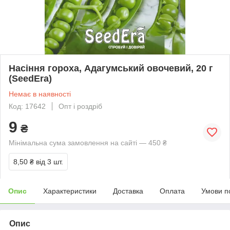
Насіння гороха, Адагумський овочевий, 20 г
(SeedEra)
Немає в наявності
Код: 17642
Опт і роздріб
9
₴
Мінімальна сума замовлення на сайті — 450 ₴
8,50 ₴
від 3 шт.
Опис
Характеристики
Доставка
Оплата
Умови п
Опис