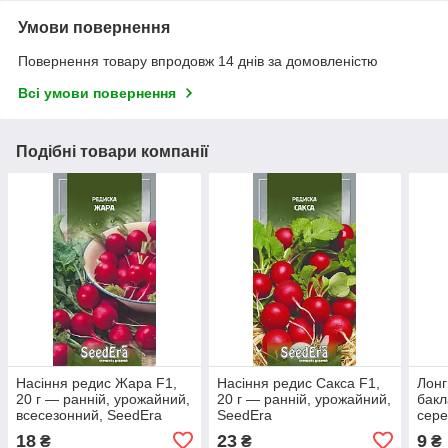
Умови повернення
Повернення товару впродовж 14 днів за домовленістю
Всі умови повернення
Подібні товари компанії
Насіння редис Жара F1,
Насіння редис Сакса F1,
Лонг
20 г — ранній, урожайний,
20 г — ранній, урожайний,
бакл
всесезонний, SeedEra
SeedEra
сере
днів
18
23
9
₴
₴
₴