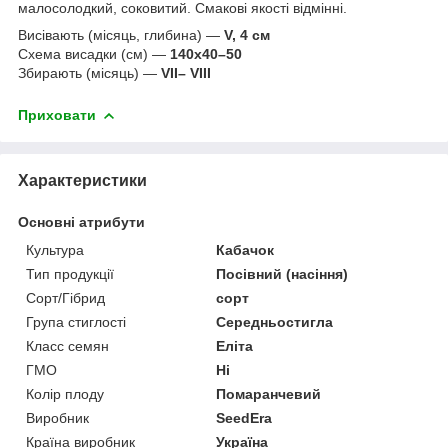
малосолодкий, соковитий. Смакові якості відмінні.
Висівають (місяць, глибина) —
V, 4 см
Схема висадки (см) —
140х40–50
Збирають (місяць) —
VII– VIII
Приховати
Характеристики
Основні атрибути
Культура
Кабачок
Тип продукції
Посівний (насіння)
Сорт/Гібрид
сорт
Група стиглості
Середньостигла
Класс семян
Еліта
ГМО
Ні
Колір плоду
Помаранчевий
Виробник
SeedEra
Країна виробник
Україна