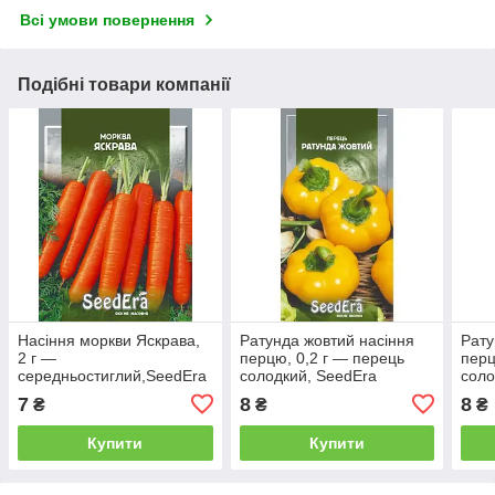
Всі умови повернення
Подібні товари компанії
Насіння моркви Яскрава,
Ратунда жовтий насіння
Рату
2 г —
перцю, 0,2 г — перець
перц
середньостиглий,SeedEra
солодкий, SeedEra
соло
7
8
8
₴
₴
₴
Купити
Купити