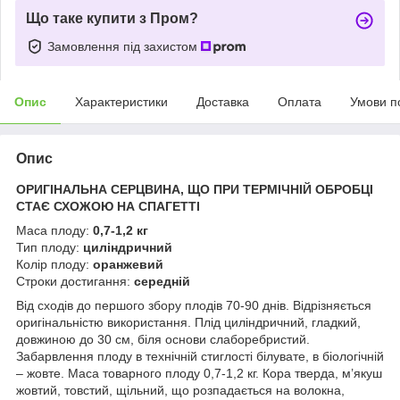
Що таке купити з Пром?
Замовлення під захистом
Опис
Характеристики
Доставка
Оплата
Умови п
Опис
ОРИГІНАЛЬНА СЕРЦВИНА, ЩО ПРИ ТЕРМІЧНІЙ ОБРОБЦІ
СТАЄ СХОЖОЮ НА СПАГЕТТІ
Маса плоду:
0,7-1,2 кг
Тип плоду:
циліндричний
Колір плоду:
оранжевий
Строки достигання:
середній
Від сходів до першого збору плодів 70-90 днів. Відрізняється
оригінальністю використання. Плід циліндричний, гладкий,
довжиною до 30 см, біля основи слаборебристий.
Забарвлення плоду в технічній стиглості білувате, в біологічній
– жовте. Маса товарного плоду 0,7-1,2 кг. Кора тверда, м’якуш
жовтий, товстий, щільний, що розпадається на волокна,