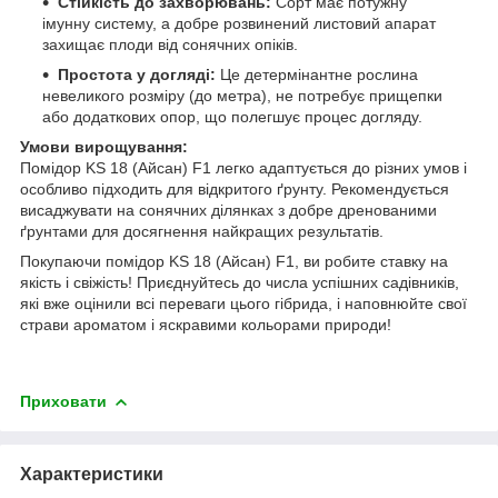
Стійкість до захворювань:
Сорт має потужну
імунну систему, а добре розвинений листовий апарат
захищає плоди від сонячних опіків.
Простота у догляді:
Це детермінантне рослина
невеликого розміру (до метра), не потребує прищепки
або додаткових опор, що полегшує процес догляду.
Умови вирощування:
Помідор KS 18 (Айсан) F1 легко адаптується до різних умов і
особливо підходить для відкритого ґрунту. Рекомендується
висаджувати на сонячних ділянках з добре дренованими
ґрунтами для досягнення найкращих результатів.
Покупаючи помідор KS 18 (Айсан) F1, ви робите ставку на
якість і свіжість! Приєднуйтесь до числа успішних садівників,
які вже оцінили всі переваги цього гібрида, і наповнюйте свої
страви ароматом і яскравими кольорами природи!
Приховати
Характеристики