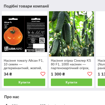
Подібні товари компанії
Насіння томату Айсан F1,
Насіння огірка Сінклер KS
Насі
10 семян —
80 F1, 1000 насінин —
(Nun
детермінантний, жовтий,
партенокарпічний огірок,
рані
Leda Agro
KitanoSeeds
трив
34
1 300
1 1
₴
₴
парт
Купити
Купити
Про нас