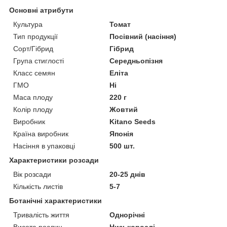
Основні атрибути
Культура
Томат
Тип продукції
Посівний (насіння)
Сорт/Гібрид
Гібрид
Група стиглості
Середньопізня
Класс семян
Еліта
ГМО
Ні
Маса плоду
220 г
Колір плоду
Жовтий
Виробник
Kitano Seeds
Країна виробник
Японія
Насіння в упаковці
500 шт.
Характеристики розсади
Вік розсади
20-25 днів
Кількість листів
5-7
Ботанічні характеристики
Тривалість життя
Однорічні
Висота рослин
Низькорослі