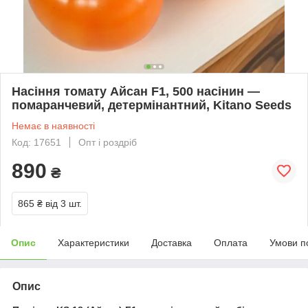
Насіння томату Айсан F1, 500 насінин —
помаранчевий, детермінантний, Kitano Seeds
Немає в наявності
Код: 17651
Опт і роздріб
890
₴
865 ₴
від 3 шт.
Опис
Характеристики
Доставка
Оплата
Умови п
Опис