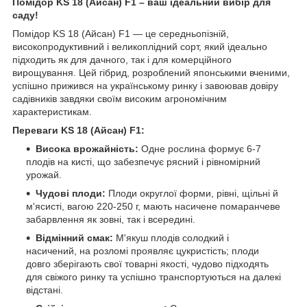
Помідор KS 18 (Айсан) F1 – ваш ідеальний вибір для
саду!
Помідор KS 18 (Айсан) F1 — це середньопізній,
високопродуктивний і великоплідний сорт, який ідеально
підходить як для дачного, так і для комерційного
вирощування. Цей гібрид, розроблений японськими вченими,
успішно прижився на українському ринку і завоював довіру
садівників завдяки своїм високим агрономічним
характеристикам.
Переваги KS 18 (Айсан) F1:
Висока врожайність:
Одне рослина формує 6-7
плодів на кисті, що забезпечує рясний і рівномірний
урожай.
Чудові плоди:
Плоди округлої форми, рівні, щільні й
м'ясисті, вагою 220-250 г, мають насичене помаранчеве
забарвлення як зовні, так і всередині.
Відмінний смак:
М'якуш плодів солодкий і
насичений, на розломі проявляє цукристість; плоди
довго зберігають свої товарні якості, чудово підходять
для свіжого ринку та успішно транспортуються на далекі
відстані.