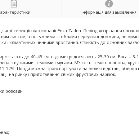
арактеристики
Інформація для замовлення
дської селекції від компанії Enza Zaden. Період дозрівання врожаю
рясним листям, з потужними стеблами середньої довжини, не вим
и і кліматичних чинників зростання. Стійкість до основних зах
стають до 40-45 см, в діаметрі досягають 25-30 см. Вага – 8-10
елена з вузькими темними смугами. М'якоть темно-червона, хруст
 11-12%. Плоди можна транспортувати на великі відстані, зберіга
ції на ринку і приготування свіжих фруктових нарізок.
ки розсади;
овах;