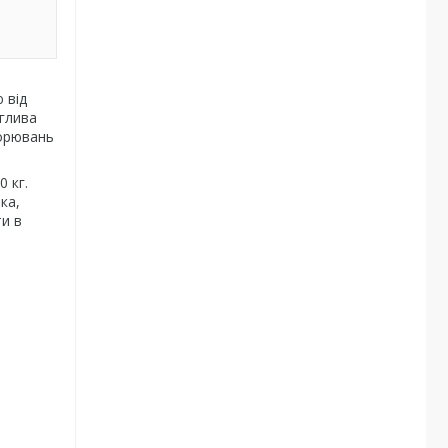
 від
оглива
ворювань
 кг.
ка,
ти в