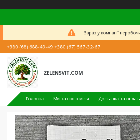
Зараз у компанії неробоч
+380 (68) 688-49-49
+380 (67) 567-32-67
ZELENSVIT.COM
Головна
Ми та наша місія
Доставка та оплат