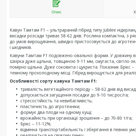
Опис
Х
Кавун Тамтам F1 – ультраранній гібрид типу Jubilee нідерлан
висадки розсади триває 58-62 днів. Рослина компактна, з 
до умов вирощування, швидко пристосовується до агротехнік
і шкідників.
Кавуни Тамтам F1 подовжено-овальної форми. У довжину виро
Шкірка дуже щільна, товщиною 9-11 мм, смугаста, світло-з
помірно щільна. Дуже соковита і цукриста. Показник Брікс –
темному прохолодному місці. Гібрид вирощується для реаліза
Особливості сорту кавуна Тамтам F1:
тривалість вегетаційного періоду – 58-62 днів від висад
допускається загущення посадки до 9-10 тис.рос/га;
стресостійкість та невибагливість;
пластичність до агротехніки;
формує два плоди на одному кущі;
врожайність при організації зрошення – до 70-80 т/га;
Брікс – 11-12%;
відмінна транспортабельність і зберігання в певних ум
реалізується на свіжому ринку.