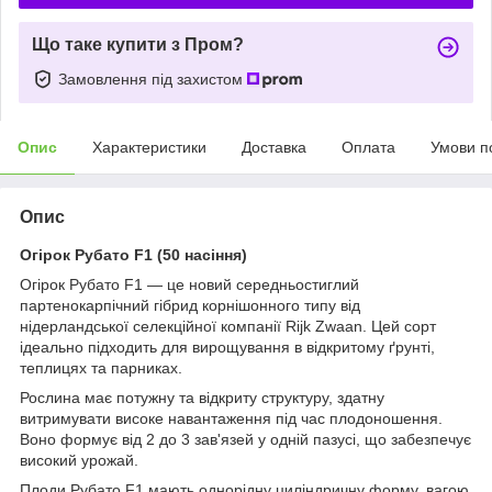
Що таке купити з Пром?
Замовлення під захистом
Опис
Характеристики
Доставка
Оплата
Умови п
Опис
Огірок Рубато F1 (50 насіння)
Огірок Рубато F1 — це новий середньостиглий
партенокарпічний гібрид корнішонного типу від
нідерландської селекційної компанії Rijk Zwaan. Цей сорт
ідеально підходить для вирощування в відкритому ґрунті,
теплицях та парниках.
Рослина має потужну та відкриту структуру, здатну
витримувати високе навантаження під час плодоношення.
Воно формує від 2 до 3 зав'язей у одній пазусі, що забезпечує
високий урожай.
Плоди Рубато F1 мають однорідну циліндричну форму, вагою