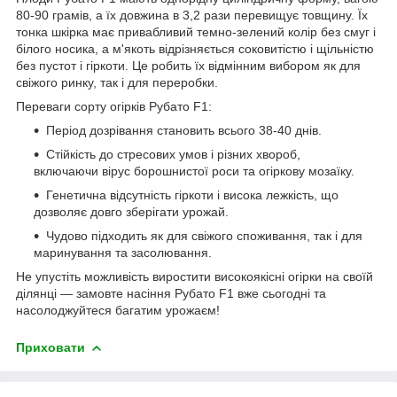
80-90 грамів, а їх довжина в 3,2 рази перевищує товщину. Їх
тонка шкірка має привабливий темно-зелений колір без смуг і
білого носика, а м'якоть відрізняється соковитістю і щільністю
без пустот і гіркоти. Це робить їх відмінним вибором як для
свіжого ринку, так і для переробки.
Переваги сорту огірків Рубато F1:
Період дозрівання становить всього 38-40 днів.
Стійкість до стресових умов і різних хвороб,
включаючи вірус борошнистої роси та огіркову мозаїку.
Генетична відсутність гіркоти і висока лежкість, що
дозволяє довго зберігати урожай.
Чудово підходить як для свіжого споживання, так і для
маринування та засолювання.
Не упустіть можливість виростити високоякісні огірки на своїй
ділянці — замовте насіння Рубато F1 вже сьогодні та
насолоджуйтеся багатим урожаєм!
Приховати