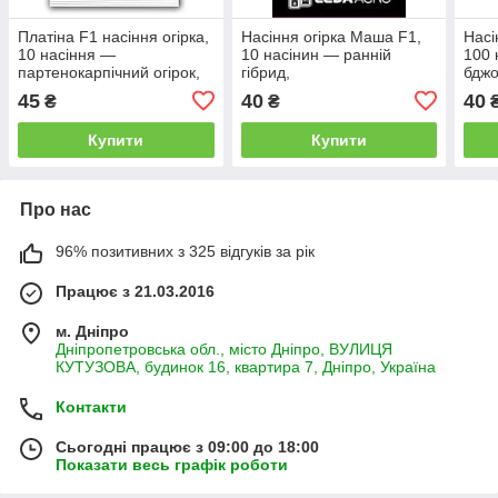
Платіна F1 насіння огірка,
Насіння огірка Маша F1,
Насі
10 насіння —
10 насінин — ранній
100 
партенокарпічний огірок,
гібрид,
бджо
ранній АгроПак
партенокарпічний,LEDAAGRO
сере
45
40
40
₴
₴
(45-
Купити
Купити
Про нас
96% позитивних з 325 відгуків за рік
Працює з 21.03.2016
м. Дніпро
Дніпропетровська обл., місто Дніпро, ВУЛИЦЯ
КУТУЗОВА, будинок 16, квартира 7, Дніпро, Україна
Контакти
Сьогодні працює з 09:00 до 18:00
Показати весь графік роботи