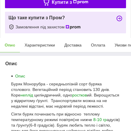
Купити з
Що таке купити з Пром?
Замовлення під захистом
Опис
Характеристики
Доставка
Оплата
Умови п
Опис
Опис
Буряк Монорубра - середньопізній сорт буряка
столового. Вегетаційний період становить 130 днів.
Коре
неплід
циліндричний, одно
ростков
ий. Вирощується
у відкритому ґрунті. Транспортувати можна на не
недалекі відстані, має недовгий період лежкості.
Сіяти буряк починають при відносно теплому
температурному режимі повітря(не нижче
8-10 гр
адусів)
та ґрунту(6-8 градусів). Буряк любить тепло і світло,
тому для його вирощування найкраще підійде добре