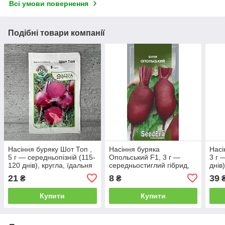
Всі умови повернення
Подібні товари компанії
Насіння буряку Шот Топ ,
Насіння буряка
Насі
5 г — середньопізній (115-
Опольський F1, 3 г —
3 г 
120 днів), кругла, їдальня
середньостиглий гібрид,
днів
АгроПак
циліндричний, столовий,
21
8
39
₴
₴
SeedEra
Купити
Купити