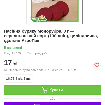
Насіння буряку Монорубра, 3 г —
середньопізній сорт (130 днів), циліндрична,
їдальня АгроПак
В наявності
Код: 17776
Опт і роздріб
17
₴
Мінімальна сума замовлення на сайті — 450 ₴
16,75 ₴
від 3 шт.
Купити
або