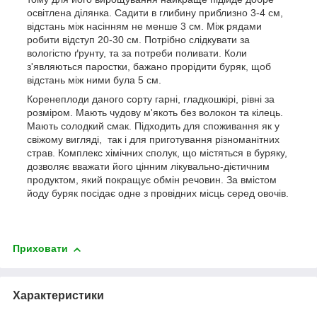
освітлена ділянка. Садити в глибину приблизно 3-4 см,
відстань між насінням не менше 3 см. Між рядами
робити відступ 20-30 см. Потрібно слідкувати за
вологістю ґрунту, та за потреби поливати. Коли
з'являються паростки, бажано прорідити буряк, щоб
відстань між ними була 5 см.
Коренеплоди даного сорту гарні, гладкошкірі, рівні за
розміром. Мають чудову м'якоть без волокон та кілець.
Мають солодкий смак. Підходить для споживання як у
свіжому вигляді, так і для приготування різноманітних
страв. Комплекс хімічних сполук, що містяться в буряку,
дозволяє вважати його цінним лікувально-дієтичним
продуктом, який покращує обмін речовин. За вмістом
йоду буряк посідає одне з провідних місць серед овочів.
Приховати
Характеристики