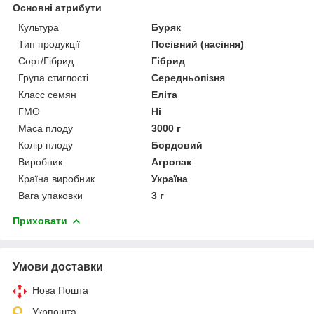
Основні атрибути
Культура
Буряк
Тип продукції
Посівний (насіння)
Сорт/Гібрид
Гібрид
Група стиглості
Середньопізня
Класс семян
Еліта
ГМО
Ні
Маса плоду
3000 г
Колір плоду
Бордовий
Виробник
Агропак
Країна виробник
Україна
Вага упаковки
3 г
Приховати
Умови доставки
Нова Пошта
Укрпошта