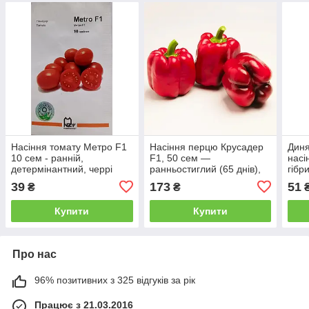
Насіння томату Метро F1
Насіння перцю Крусадер
Диня
10 сем - ранній,
F1, 50 сем —
насі
детермінантний, черрі
ранньостиглий (65 днів),
гібр
АгроПак
кубовидний, червоний,
39
173
51
₴
₴
солодкий, АгроПак
Купити
Купити
Про нас
96% позитивних з 325 відгуків за рік
Працює з 21.03.2016