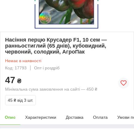
Насіння перцю Крусадер F1, 10 сем —
ранньостиглий (65 днів), кубовидний,
червоний, солодкий, АгроПак
Немає в наявності
Код: 17793
Опт і роздріб
47
₴
Мінімальна сума замовлення на сайті — 450 ₴
45 ₴
від 3 шт.
Опис
Характеристики
Доставка
Оплата
Умови п