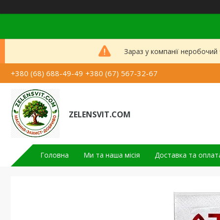
Зараз у компанії неробочий
+380 (68) 688-49-49
+380 (67) 567-32-67
ZELENSVIT.COM
Головна
Ми та наша місія
Доставка та оплат