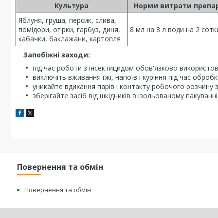
Культура
Норми витрати препа
Яблуня, груша, персик, слива,
помідори, огірки, гарбуз, диня,
8 мл на 8 л води на 2 сотк
кабачки, баклажани, картопля
Запобіжні заходи:
під час роботи з інсектицидом обов'язково використов
виключіть вживання їжі, напоїв і куріння під час обробк
уникайте вдихання парів і контакту робочого розчину з
зберігайте засіб від шкідників в ізольованому пакуванні
Повернення та обмін
Повернення та обмін