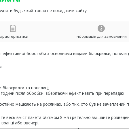
 купити будь-який товар не покидаючи сайту.
арактеристики
Інформація для замовлення
для ефективної боротьби з основними видами білокрилки, попелиці
л.
и білокрилки та попелиці;
3 години після обробки, зберігаючи ефект навіть при перепадах
 постійно мешкають на рослинах, або тих, хто був не зачеплений п
йте весь вміст пакета об'ємом 8 мл і ретельно змішайте розведе
вранці або ввечері.