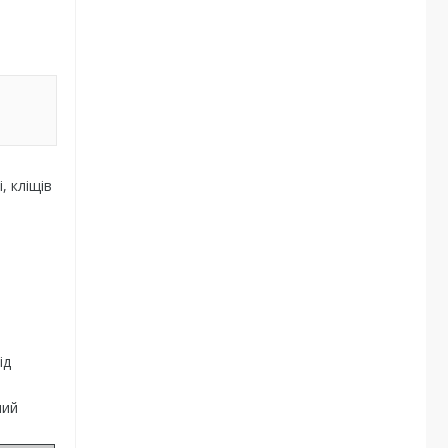
, кліщів
ід
ний