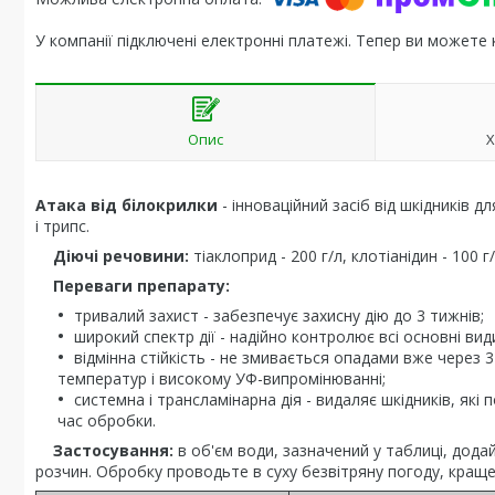
У компанії підключені електронні платежі. Тепер ви можете
Опис
Х
Атака від білокрилки
- інноваційний засіб від шкідників 
і трипс.
Діючі речовини:
тіаклоприд - 200 г/л, клотіанідин - 100 г/
Переваги препарату:
тривалий захист - забезпечує захисну дію до 3 тижнів;
широкий спектр дії - надійно контролює всі основні вид
відмінна стійкість - не змивається опадами вже через 
температур і високому УФ-випромінюванні;
системна і трансламінарна дія - видаляє шкідників, які
час обробки.
Застосування:
в об'єм води, зазначений у таблиці, дода
розчин. Обробку проводьте в суху безвітряну погоду, краще 