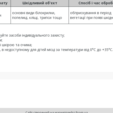
рату
Шкідливий об'єкт
Спосіб і час обро
основні види білокрилки,
обприскування в період
и
попелиці, кліщі, трипси тощо
вегетації при появі шкідн
уйте засоби індивідуального захисту;
и;
і шкірою та очима;
, в недоступному для дітей місці за температури від 0°С до +35°С.
Сайт створений на маркетплейсі
Prom.ua