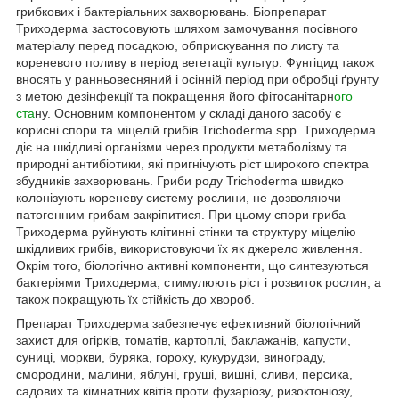
грибкових і бактеріальних захворювань. Біопрепарат
Триходерма застосовують шляхом замочування посівного
матеріалу перед посадкою, обприскування по листу та
кореневого поливу в період вегетації культур. Фунгіцид також
вносять у ранньовесняний і осінній період при обробці ґрунту
з метою дезінфекції та покращення його фітосанітарн
ого
ста
ну. Основним компонентом у складі даного засобу є
корисні спори та міцелій грибів Trichoderma spp. Триходерма
діє на шкідливі організми через продукти метаболізму та
природні антибіотики, які пригнічують ріст широкого спектра
збудників захворювань. Гриби роду Trichoderma швидко
колонізують кореневу систему рослини, не дозволяючи
патогенним грибам закріпитися. При цьому спори гриба
Триходерма руйнують клітинні стінки та структуру міцелію
шкідливих грибів, використовуючи їх як джерело живлення.
Окрім того, біологічно активні компоненти, що синтезуються
бактеріями Триходерма, стимулюють ріст і розвиток рослин, а
також покращують їх стійкість до хвороб.
Препарат Триходерма забезпечує ефективний біологічний
захист для огірків, томатів, картоплі, баклажанів, капусти,
суниці, моркви, буряка, гороху, кукурудзи, винограду,
смородини, малини, яблуні, груші, вишні, сливи, персика,
садових та кімнатних квітів проти фузаріозу, ризоктоніозу,