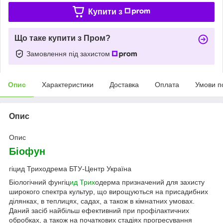
Купити з
Що таке купити з Пром?
Замовлення під захистом
Опис
Характеристики
Доставка
Оплата
Умови п
Опис
Опис
Біофун
гіцид Триходрема БТУ-Центр Україна
Біологічний фунгіц
ид Трих
одерма призначений для захисту
широкого спектра культур, що вирощуються на присадибних
ділянках, в теплицях, садах, а також в кімнатних умовах.
Даний засіб найбільш ефективний при профілактичних
обробках, а також на початкових стадіях прогресування