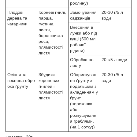
рослину)
Плодові
Корневі гнилі,
Замочування
20-30 г/5 л
дерева та
парша,
саджанців
води
чагарники
густина
Внесення в
листя,
лунки або під
борошниста
кущі (500 мл
роса,
робочої
плямистості
рідини)
листя
Обробка по
20 г/5 л води
листу
Осіння та
Збудики
Обприскуван
20-30 г/5 л
весняна обро
кореневих
ня ґрунту з
води
бка ґрунту
гнилей і
подальшим з
плямистості
акладенням у
листя
ґрунт
(перекопка
або
розпушуванн
я граблями,
(на 1 сотку))
Фасовка: 20г