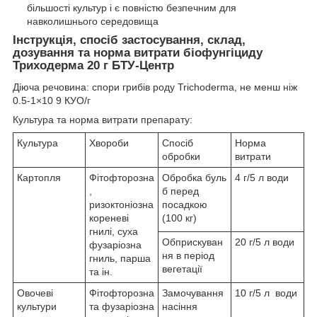
більшості культур і є повністю безпечним для
навколишнього середовища
Інструкція, спосіб застосування, склад,
дозування та норма витрати біофунгіциду
Триходерма 20 г БТУ-Центр
Діюча речовина: спори грибів роду Trichoderma, не менш ніж
0.5-1×10
9
КУО/г
Культура та норма витрати препарату:
Культура
Хвороби
Спосіб
Норма
обробки
витрати
Картопля
Фітофторозна
Обробка буль
4 г/5 л води
,
б перед
ризоктоніозна
посадкою
кореневі
(100 кг)
гнилі, суха
Обприскуван
20 г/5 л води
фузаріозна
ня в період
гниль, парша
вегетації
та ін.
Овочеві
Фітофторозна
Замочування
10 г/5 л води
культури
та фузаріозна
насіння