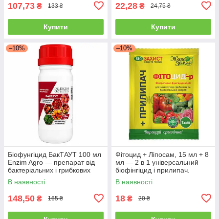
107,73
22,28
₴
₴
133 ₴
24,75 ₴
Купити
Купити
–10%
–10%
Біофунгіцид БакТАУТ 100 мл
Фітоцид + Ліпосам, 15 мл + 8
Enzim Agro — препарат від
мл — 2 в 1 універсальний
бактеріальних і грибкових
біофінгіцид і прилипач.
хвороб
В наявності
В наявності
148,50
18
₴
₴
165 ₴
20 ₴