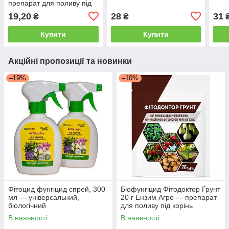
препарат для поливу під
корінь
19,20
28
31
₴
₴
Купити
Купити
Акційні пропозиції та новинки
–19%
–10%
Фітоцид фунгіцид спрей, 300
Біофунгіцид Фітодоктор Ґрунт
мл — універсальний,
20 г Ензим Агро — препарат
біологічний
для поливу під корінь
В наявності
В наявності