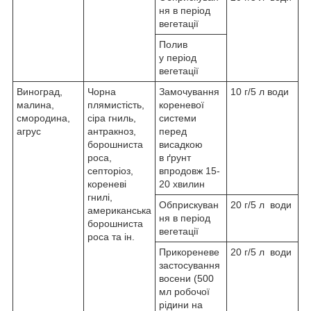
ня в період
вегетації
Полив
у період
вегетації
Виноград,
Чорна
Замочування
10 г/5 л води
малина,
плямистість,
кореневої
смородина,
сіра гниль,
системи
агрус
антракноз,
перед
борошниста
висадкою
роса,
в ґрунт
септоріоз,
впродовж 15-
кореневі
20 хвилин
гнилі,
Обприскуван
20 г/5 л води
американська
ня в період
борошниста
вегетації
роса та ін.
Прикореневе
20 г/5 л води
застосування
восени (500
мл робочої
рідини на