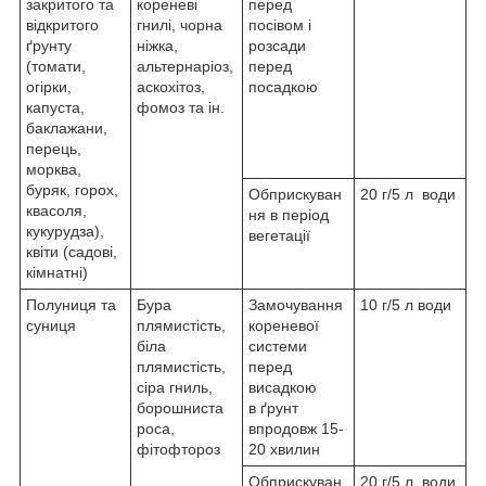
закритого та
кореневі
перед
відкритого
гнилі, чорна
посівом і
ґрунту
ніжка,
розсади
(томати,
альтернаріоз,
перед
огірки,
аскохітоз,
посадкою
капуста,
фомоз та ін.
баклажани,
перець,
морква,
буряк, горох,
Обприскуван
20 г/5 л води
квасоля,
ня в період
кукурудза),
вегетації
квіти (садові,
кімнатні)
Полуниця та
Бура
Замочування
10 г/5 л води
суниця
плямистість,
кореневої
біла
системи
плямистість,
перед
сіра гниль,
висадкою
борошниста
в ґрунт
роса,
впродовж 15-
фітофтороз
20 хвилин
Обприскуван
20 г/5 л води