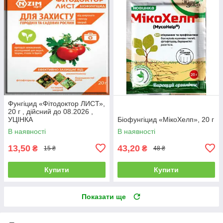
Фунгіцид «Фітодоктор ЛИСТ»,
20 г , дійсний до 08.2026 ,
УЦІНКА
Біофунгіцид «МікоХелп», 20 г
В наявності
В наявності
13,50
43,20
₴
₴
15 ₴
48 ₴
Купити
Купити
Показати ще