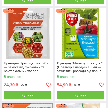
Купити
Купити
–10%
–10%
Препарат Триходермін, 20 г
Фунгіцид "Магінікур Енерджі"
— захист від грибкових та
(Превікур Енерджі) 10 мл —
бактеріальних хвороб
захистить розсади від чорної
ніжки
В наявності
В наявності
24,30
54,90
₴
₴
27 ₴
61 ₴
Купити
Купити
–10%
–10%