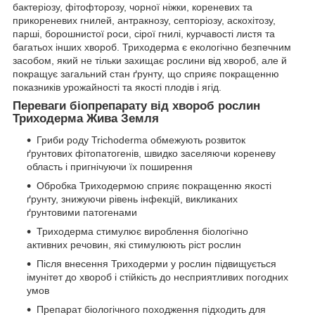
бактеріозу, фітофторозу, чорної ніжки, кореневих та
прикореневих гнилей, антракнозу, септоріозу, аскохітозу,
парші, борошнистої роси, сірої гнилі, курчавості листя та
багатьох інших хвороб. Триходерма є екологічно безпечним
засобом, який не тільки захищає рослини від хвороб, але й
покращує загальний стан ґрунту, що сприяє покращенню
показників урожайності та якості плодів і ягід.
Переваги біопрепарату від хвороб рослин
Триходерма Жива Земля
Гриби роду Trichoderma обмежують розвиток
ґрунтових фітопатогенів, швидко заселяючи кореневу
область і пригнічуючи їх поширення
Обробка Триходермою сприяє покращенню якості
ґрунту, знижуючи рівень інфекцій, викликаних
ґрунтовими патогенами
Триходерма стимулює вироблення біологічно
активних речовин, які стимулюють ріст рослин
Після внесення Триходерми у рослин підвищується
імунітет до хвороб і стійкість до несприятливих погодних
умов
Препарат біологічного походження підходить для