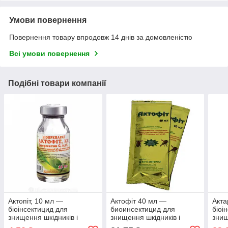
Умови повернення
Повернення товару впродовж 14 днів за домовленістю
Всі умови повернення
Подібні товари компанії
Актопіт, 10 мл —
Актофіт 40 мл —
Акта
біоінсектицид для
биоинсектицид для
біоі
знищення шкідників і
знищення шкідників і
знищ
кліщів (ГОДЕН ДО 08.22
кліщів
кліщ