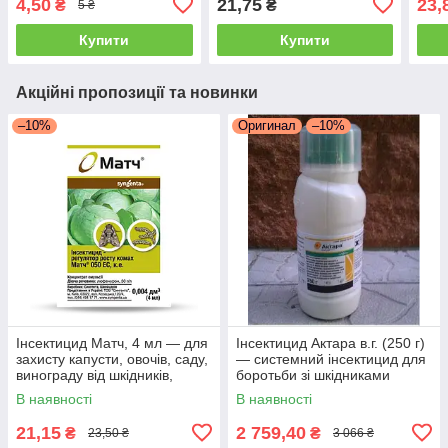
4,50
21,75
23,
₴
₴
5 ₴
УЦЕНКА)
Купити
Купити
Акційні пропозиції та новинки
–10%
Оригинал
–10%
Інсектицид Матч, 4 мл — для
Інсектицид Актара в.г. (250 г)
захисту капусти, овочів, саду,
— системний інсектицид для
винограду від шкідників,
боротьби зі шкідниками
овочів і саду
В наявності
В наявності
21,15
2 759,40
₴
₴
23,50 ₴
3 066 ₴