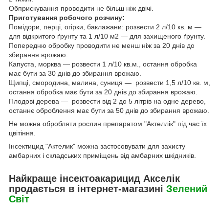
Обприскування проводити не більш ніж двічі.
Приготування робочого розчину:
Помідори, перці, огірки, баклажани: розвести 2 л/10 кв. м —
для відкритого ґрунту та 1 л/10 м2 — для захищеного ґрунту.
Попередню обробку проводити не менш ніж за 20 днів до
збирання врожаю.
Капуста, морква — розвести 1 л/10 кв.м., остання обробка
має бути за 30 днів до збирання врожаю.
Щипці, смородина, малина, суниця — розвести 1,5 л/10 кв. м,
остання обробка має бути за 20 днів до збирання врожаю.
Плодові дерева — розвести від 2 до 5 літрів на одне дерево,
останнє оброблення має бути за 50 днів до збирання врожаю.
Не можна обробляти рослин препаратом "Актеллік" під час їх
цвітіння.
Інсектицид "Актелик" можна застосовувати для захисту
амбарних і складських приміщень від амбарних шкідників.
Найкраще інсектоакарицид Акселік
продається в інтернет-магазині
Зелений
Свiт