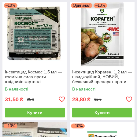
–10%
Оригинал
–10%
Інсектицид Космос 1,5 мл —
Інсектицид Кораген, 1,2 мл —
космічна сила проти
швидкодійний, НОВИЙ,
шкідників картоплі
безпечний препарат проти
(колорадський жук, дрот, тля)
плодорубки та коларадського
В наявності
В наявності
жука
31,50
28,80
₴
₴
35 ₴
32 ₴
Купити
Купити
–10%
–10%