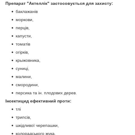
Препарат "Актеллік" застосовується для захисту:
баклажанів
моркови,
перців,
капусти,
томатів
огірків,
крыжовника,
суниці,
малини,
смородини,
персика та ін. плодових дерев.
Інсектицид ефективний проти:
тлі
трипсів,
шкідливої черепашки,
колорадського жука,