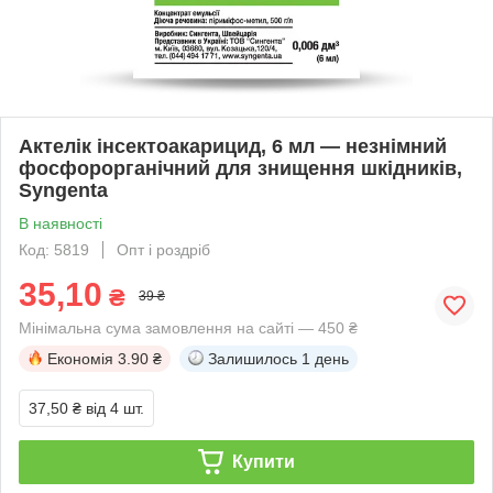
Актелік інсектоакарицид, 6 мл — незнімний
фосфорорганічний для знищення шкідників,
Syngenta
В наявності
Код: 5819
Опт і роздріб
35,10
₴
39 ₴
Мінімальна сума замовлення на сайті — 450 ₴
Економія
3.90 ₴
Залишилось
1 день
37,50 ₴
від 4 шт.
Купити