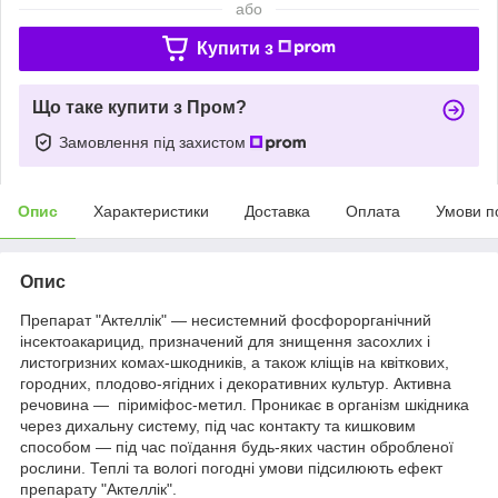
або
Купити з
Що таке купити з Пром?
Замовлення під захистом
Опис
Характеристики
Доставка
Оплата
Умови п
Опис
Препарат "Актеллік" — несистемний фосфорорганічний
інсектоакарицид, призначений для знищення засохлих і
листогризних комах-шкодників, а також кліщів на квіткових,
городних, плодово-ягідних і декоративних культур. Активна
речовина — піриміфос-метил. Проникає в організм шкідника
через дихальну систему, під час контакту та кишковим
способом — під час поїдання будь-яких частин обробленої
рослини. Теплі та вологі погодні умови підсилюють ефект
препарату "Актеллік".