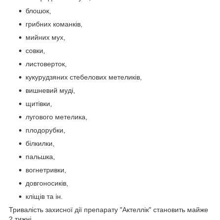
блошок,
грибних команків,
мийних мух,
совки,
листоверток,
кукурудзяних стебелових метеликів,
вишневий муді,
щитівки,
лугового метелика,
плодорубки,
білкилки,
пальшка,
вогнетривки,
довгоносиків,
кліщів та ін.
Тривалість захисної дії препарату "Актеллік" становить майже
2 тижні.