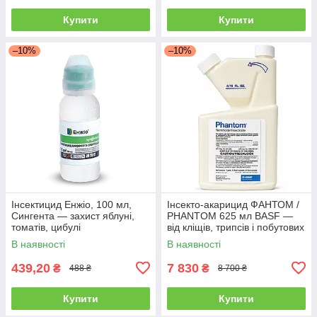
Купити
Купити
–10%
–10%
Інсектицид Енжіо, 100 мл,
Інсекто-акарицид ФАНТОМ /
Сингента — захист яблуні,
PHANTOM 625 мл BASF —
томатів, цибулі
від кліщів, трипсів і побутових
шкідників
В наявності
В наявності
439,20
7 830
₴
₴
488 ₴
8 700 ₴
Купити
Купити