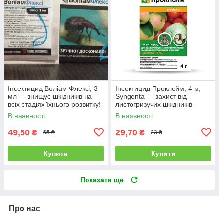
Інсектицид Воліам Флексі, 3
Інсектицид Проклейм, 4 м,
мл — знищує шкідників на
Syngenta — захист від
всіх стадіях їхнього розвитку!
листогризучих шкідників
В наявності
В наявності
49,50
29,70
₴
₴
55 ₴
33 ₴
Купити
Купити
Показати ще
Про нас