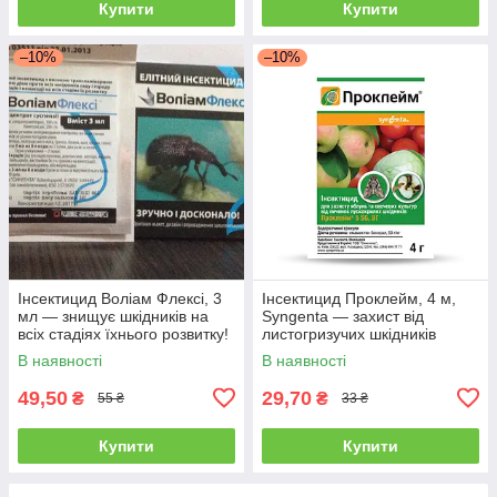
Купити
Купити
–10%
–10%
Інсектицид Воліам Флексі, 3
Інсектицид Проклейм, 4 м,
мл — знищує шкідників на
Syngenta — захист від
всіх стадіях їхнього розвитку!
листогризучих шкідників
В наявності
В наявності
49,50
29,70
₴
₴
55 ₴
33 ₴
Купити
Купити