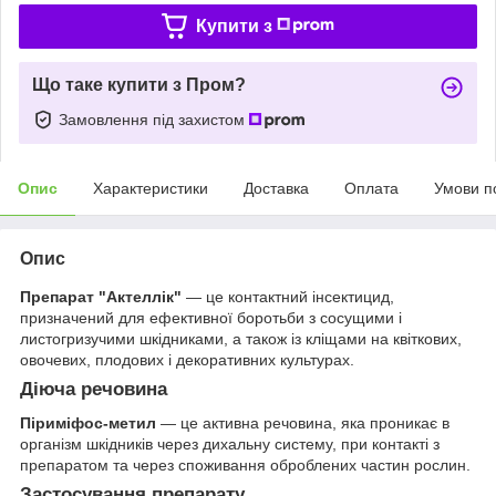
Купити з
Що таке купити з Пром?
Замовлення під захистом
Опис
Характеристики
Доставка
Оплата
Умови п
Опис
Препарат "Актеллік"
— це контактний інсектицид,
призначений для ефективної боротьби з сосущими і
листогризучими шкідниками, а також із кліщами на квіткових,
овочевих, плодових і декоративних культурах.
Діюча речовина
Піриміфос-метил
— це активна речовина, яка проникає в
організм шкідників через дихальну систему, при контакті з
препаратом та через споживання оброблених частин рослин.
Застосування препарату