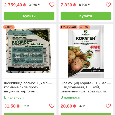
2 759,40
7 830
₴
₴
3 066 ₴
8 700 ₴
Купити
Купити
–10%
Оригинал
–10%
Інсектицид Космос 1,5 мл —
Інсектицид Кораген, 1,2 мл —
космічна сила проти
швидкодійний, НОВИЙ,
шкідників картоплі
безпечний препарат проти
(колорадський жук, дрот, тля)
плодорубки та коларадського
В наявності
В наявності
жука
31,50
28,80
₴
₴
35 ₴
32 ₴