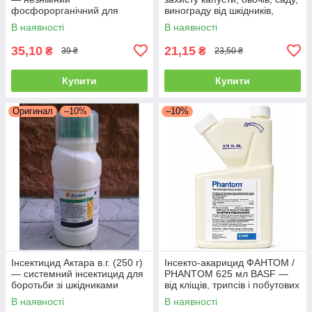
фосфорорганічний для
винограду від шкідників,
знищення шкідників,
В наявності
В наявності
Syngenta
35,10
21,15
₴
₴
39 ₴
23,50 ₴
Купити
Купити
Оригинал
–10%
–10%
Інсектицид Актара в.г. (250 г)
Інсекто-акарицид ФАНТОМ /
— системний інсектицид для
PHANTOM 625 мл BASF —
боротьби зі шкідниками
від кліщів, трипсів і побутових
овочів і саду
шкідників
В наявності
В наявності