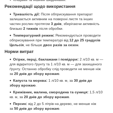
Рекомендації щодо використання
Тривалість дії:
Після обприскування препарат
залишається активним на поверхні листя та інших
частин рослин протягом
3 днів
, зберігаючи активність
близько
2 тижнів
після обробки.
Температурний режим:
Рекомендується проводити
обприскування при температурі від
12 до 25 градусів
Цельсія
, не більше
двох разів за сезон
.
Норми витрат
Огірки, перці, баклажани і помідори:
2 л/10 кв. м —
для відкритого ґрунту та 1 л/10 кв. м — для захищеного
ґрунту. Останню обробку слід проводити не менше ніж
за
20 днів до збору врожаю
.
Капуста та морква:
1 л/10 кв. м, за
30 днів до
збору врожаю
.
Крижівник, малина, смородина та суниця:
1,5 л/10
кв. м, за
20 днів до збору врожаю
.
Персик:
від 2 до 5 літрів на дерево, не менше ніж
за
50 днів до збору врожаю
.