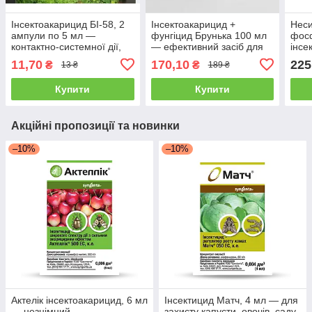
Інсектоакарицид БІ-58, 2
Інсектоакарицид +
Нес
ампули по 5 мл —
фунгіцид Брунька 100 мл
фос
контактно-системної дії,
— ефективний засіб для
інсе
для знищення широкого
оброблення саду від
(100
11,70
170,10
225
₴
₴
13 ₴
189 ₴
спектру комах-шкідників
шкідників і хвороб!
знищ
Купити
Купити
Акційні пропозиції та новинки
–10%
–10%
Актелік інсектоакарицид, 6 мл
Інсектицид Матч, 4 мл — для
— незнімний
захисту капусти, овочів, саду,