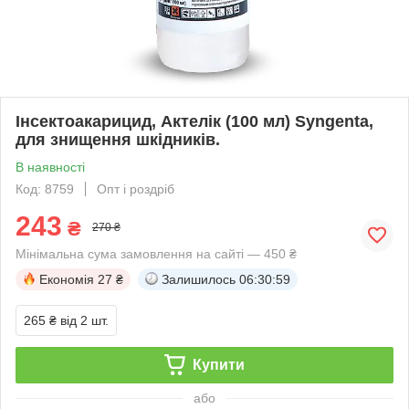
Інсектоакарицид, Актелік (100 мл) Syngenta,
для знищення шкідників.
В наявності
Код: 8759
Опт і роздріб
243
₴
270 ₴
Мінімальна сума замовлення на сайті — 450 ₴
Економія
27 ₴
Залишилось
06:30:58
265 ₴
від 2 шт.
Купити
або