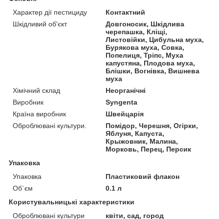
Характер дії пестициду
Контактний
Шкідливий об'єкт
Довгоносик, Шкідлива
черепашка, Кліщі,
Листовійки, Цибульна муха,
Бурякова муха, Совка,
Попелиця, Тріпс, Муха
капустяна, Плодова муха,
Блішки, Вогнівка, Вишнева
муха
Хімічний склад
Неорганічні
Виробник
Syngenta
Країна виробник
Швейцарія
Оброблювані культури.
Помідор, Черешня, Огірки,
Яблуня, Капуста,
Крыжовник, Малина,
Морковь, Перец, Персик
Упаковка
Упаковка
Пластиковий флакон
Об`єм
0.1 л
Користувальницькі характеристики
Оброблювані культури
квіти, сад, город