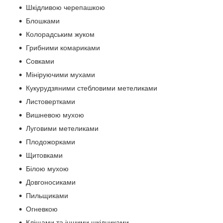
Шкідливою черепашкою
Блошками
Колорадським жуком
Грибними комариками
Совками
Мініруючими мухами
Кукурудзяними стебловими метеликами
Листовертками
Вишневою мухою
Луговими метеликами
Плодожорками
Щитовками
Білою мухою
Довгоносиками
Пильщиками
Огневкою
Кліщами та іншими шкідниками.