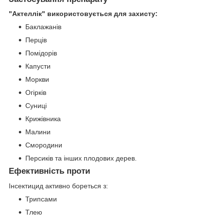
"Актеллік" використовується для захисту:
Баклажанів
Перців
Помідорів
Капусти
Моркви
Огірків
Суниці
Крижівника
Малини
Смородини
Персиків та інших плодових дерев.
Ефективність проти
Інсектицид активно бореться з:
Трипсами
Тлею