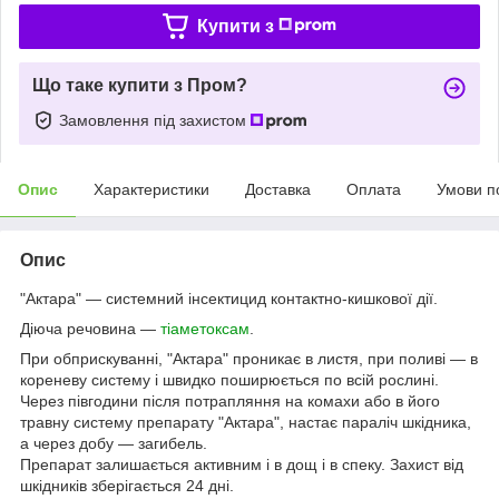
Купити з
Що таке купити з Пром?
Замовлення під захистом
Опис
Характеристики
Доставка
Оплата
Умови п
Опис
"Актара" — системний інсектицид контактно-кишкової дії.
Діюча речовина —
тіаметоксам
.
При обприскуванні, "Актара" проникає в листя, при поливі — в
кореневу систему і швидко поширюється по всій рослині.
Через півгодини після потрапляння на комахи або в його
травну систему препарату "Актара", настає параліч шкідника,
а через добу — загибель.
Препарат залишається активним і в дощ і в спеку. Захист від
шкідників зберігається 24 дні.