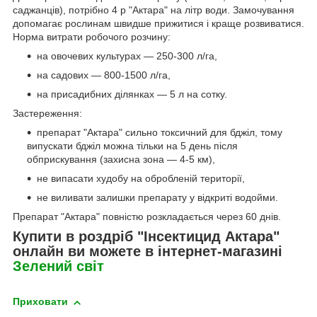
саджанців), потрібно 4 р "Актара" на літр води. Замочування
допомагає рослинам швидше прижитися і краще розвиватися.
Норма витрати робочого розчину:
на овочевих культурах — 250-300 л/га,
на садових — 800-1500 л/га,
на присадибних ділянках — 5 л на сотку.
Застереження:
препарат "Актара" сильно токсичний для бджіл, тому
випускати бджіл можна тільки на 5 день після
обприскування (захисна зона — 4-5 км),
не випасати худобу на обробленій території,
не виливати залишки препарату у відкриті водойми.
Препарат "Актара" повністю розкладається через 60 днів.
Купити в роздріб "Інсектицид Актара"
онлайн ви можете в інтернет-магазині
Зелений світ
Приховати