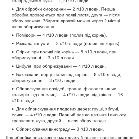
колорадського жука — 1,2 г/10 л води.
Для обробки смородини — 2 г/10 л води. Перша
обробка проводиться при появі листя, друга — після
збору врожаю. Збирати врожай можна через 2 місяці
після обприскування.
Помідори — 4 г/10 л води (полив під корінь).
Розсада капусти — 3 г/10 л води (полив під корінь).
Огірки: при поливі під корінь — 8 г/10 л води, при
обприскуванні — 3 г/10 л води.
Цибуля: при обприскуванні — 4 г/10 л води.
Баклажани, перці: полив під корінь — 8 г/10 л води,
обприскування — 3 г/10 л води.
Обприскування орхідей, троянд, фіалок та інших
кольорів: від попелиці — 4 г/10 л води, від тріпса — 16
г/10 л води.
Для обприскування плодових дерев: груші, яблуні,
сливи — 4 г/10 л води. Перший раз до цвітіння і вильоту
травневого жука, другий — після збору плодів.
Обприскування винограду — 3 г/10 л води.
Для обробки посадкового матеріалу (насіння, насіння, коріння