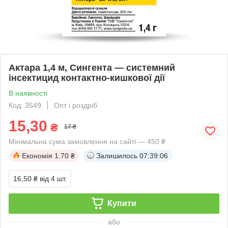
Актара 1,4 м, Сингента — системний
інсектицид контактно-кишкової дії
В наявності
Код: 3549
Опт і роздріб
15,30
₴
17 ₴
Мінімальна сума замовлення на сайті — 450 ₴
Економія
1.70 ₴
Залишилось
07:39:05
16,50 ₴
від 4 шт.
Купити
або