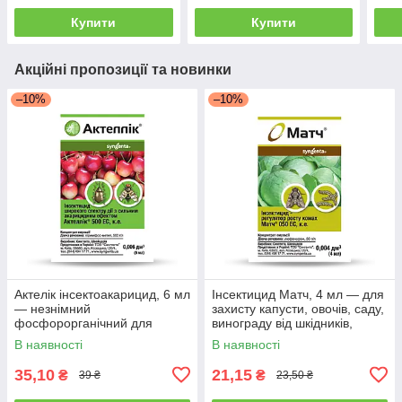
Купити
Купити
Акційні пропозиції та новинки
–10%
–10%
Актелік інсектоакарицид, 6 мл
Інсектицид Матч, 4 мл — для
— незнімний
захисту капусти, овочів, саду,
фосфорорганічний для
винограду від шкідників,
знищення шкідників,
В наявності
В наявності
Syngenta
35,10
21,15
₴
₴
39 ₴
23,50 ₴