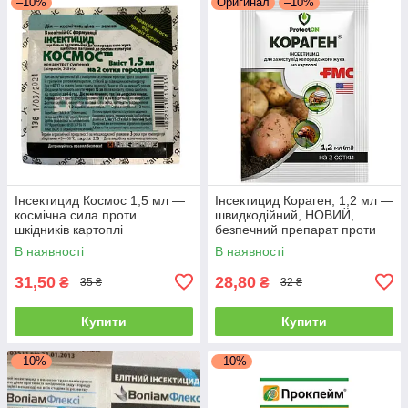
–10%
Оригинал
–10%
Інсектицид Космос 1,5 мл —
Інсектицид Кораген, 1,2 мл —
космічна сила проти
швидкодійний, НОВИЙ,
шкідників картоплі
безпечний препарат проти
(колорадський жук, дрот, тля)
плодорубки та коларадського
В наявності
В наявності
жука
31,50
28,80
₴
₴
35 ₴
32 ₴
Купити
Купити
–10%
–10%