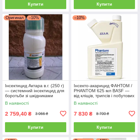
Купити
Купити
Оригинал
–10%
–10%
Інсектицид Актара в.г. (250 г)
Інсекто-акарицид ФАНТОМ /
— системний інсектицид для
PHANTOM 625 мл BASF —
боротьби зі шкідниками
від кліщів, трипсів і побутових
овочів і саду
шкідників
В наявності
В наявності
2 759,40
7 830
₴
₴
3 066 ₴
8 700 ₴
Купити
Купити