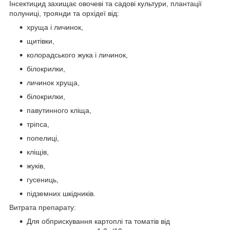
Інсектицид захищає овочеві та садові культури, плантації
полуниці, троянди та орхідеї від:
хруща і личинок,
щитівки,
колорадського жука і личинок,
білокрилки,
личинок хруща,
білокрилки,
павутинного кліща,
тріпса,
попелиці,
кліщів,
жуків,
гусениць,
підземних шкідників.
Витрата препарату:
Для обприскування картоплі та томатів від