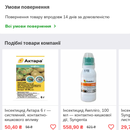
Умови повернення
Повернення товару впродовж 14 днів за домовленістю
Всі умови повернення
Подібні товари компанії
Інсектицид Актара 6 г —
Інсектицид Ампліго, 100
Інсе
системний, контактно-
мл — контактно-кишкової
Syng
кишкового впливу
дії, Syngenta
лист
50,40
558,90
29,
₴
₴
56 ₴
621 ₴