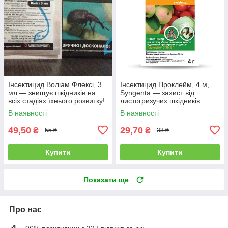
Інсектицид Воліам Флексі, 3
Інсектицид Проклейм, 4 м,
мл — знищує шкідників на
Syngenta — захист від
всіх стадіях їхнього розвитку!
листогризучих шкідників
В наявності
В наявності
49,50
29,70
₴
₴
55 ₴
33 ₴
Купити
Купити
Показати ще
Про нас