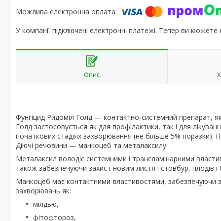
У компанії підключені електронні платежі. Тепер ви можете
Опис
Х
Фунгіцид Ридоміл Голд — контактно-системний препарат, як
Голд застосовується як для профілактики, так і для лікува
початкових стадіях захворювання (не більше 5% поразки). 
Діючі речовини — манкоцеб та металаксилу.
Металаксил володіє системними і трансламінарними власт
також забезпечуючи захист новим листя і стовбур, плодів і 
Манкоцеб має контактними властивостями, забезпечуючи за
захворювань як:
мілдью,
фітофтороз,