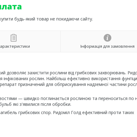
 купити будь-який товар не покидаючи сайту.
арактеристики
Інформація для замовлення
ий дозволяє захистити рослини від грибкових захворювань. Рид
ння інфікованих рослин. Найбільш ефективно використання фунгіци
Препарат призначений для обприскування надземної частини росл
ивостями — швидко поглинається рослиною та переноситься по 
бульб які з'явилися після обробки.
гибель грибкових спор. Ридоміл Голд ефективний проти таких