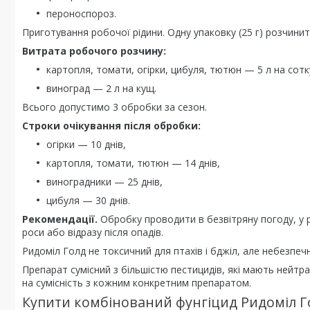
пероноспороз.
Приготування робочої рідини. Одну упаковку (25 г) розчинит
Витрата робочого розчину:
картопля, томати, огірки, цибуля, тютюн — 5 л на сотк
виноград — 2 л на кущ.
Всього допустимо 3 обробки за сезон.
Строки очікування після обробки:
огірки — 10 днів,
картопля, томати, тютюн — 14 днів,
виноградники — 25 днів,
цибуля — 30 днів.
Рекомендації.
Обробку проводити в безвітряну погоду, у 
роси або відразу після опадів.
Ридоміл Голд не токсичний для птахів і бджіл, але небезпе
Препарат сумісний з більшістю пестицидів, які мають нейтра
на сумісність з кожним конкретним препаратом.
Купити комбінований фунгіцид Ридоміл 