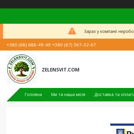
Зараз у компанії неробо
+380 (68) 688-49-49
+380 (67) 567-32-67
ZELENSVIT.COM
Головна
Ми та наша місія
Доставка та оплат