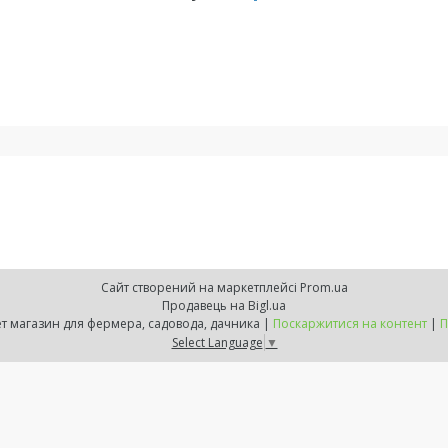
Сайт створений на маркетплейсі
Prom.ua
Продавець на Bigl.ua
ZELENSVIT.COM — інтернет магазин для фермера, садовода, дачника |
Поскаржитися на контент
|
П
Select Language
▼