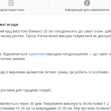
арактеристики
Інформація для замовлення
вої ягоди
ий кущ висотою близько 20 см і плодоносить до самої осені. Це
-якому регіоні. Також Регіна може використовуватися як декора
. Відзначається т
ривалим
періодом плодоношення — до самої ос
атичних умовах.
одкі з виразним ароматом лісової суниці. Це робить їх особливо
рослина для горщиків і клумб.
з’являються через 30 днів. Пікірування виконують після появи 1-2
рослинами 15-20 см та міжряддями 25-30 см. Збір врожаю починає