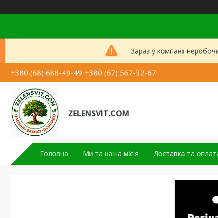
Зараз у компанії неробоч
+380 (68) 688-49-49
+380 (67) 567-32-67
ZELENSVIT.COM
Головна
Ми та наша місія
Доставка та оплат