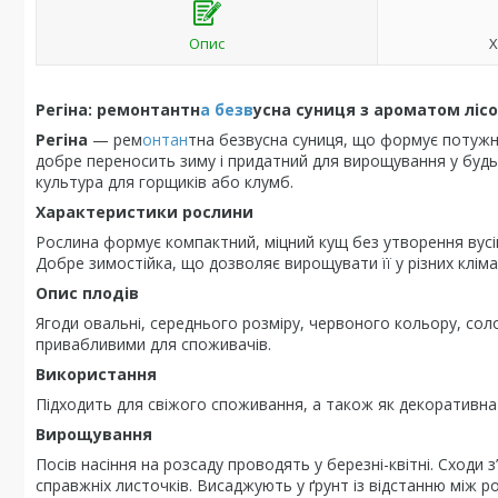
Опис
Х
Регіна: ремонтантн
а безв
усна суниця з ароматом лісо
Регіна
— рем
онтан
тна безвусна суниця, що формує потужн
добре переносить зиму і придатний для вирощування у будь
культура для горщиків або клумб.
Характеристики рослини
Рослина формує компактний, міцний кущ без утворення вусів
Добре зимостійка, що дозволяє вирощувати її у різних клім
Опис плодів
Ягоди овальні, середнього розміру, червоного кольору, сол
привабливими для споживачів.
Використання
Підходить для свіжого споживання, а також як декоративна 
Вирощування
Посів насіння на розсаду проводять у березні-квітні. Сходи 
справжніх листочків. Висаджують у ґрунт із відстанню між 