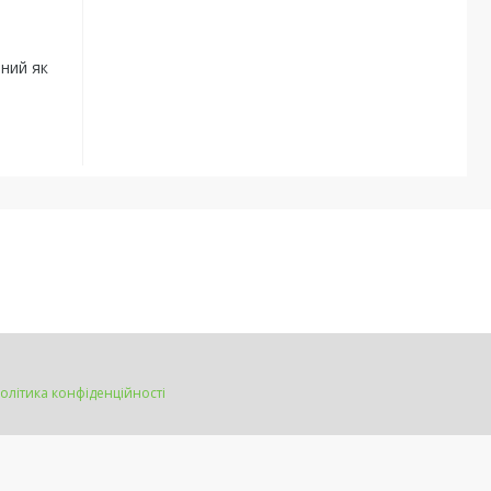
ьний як
олітика конфіденційності