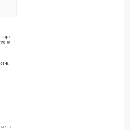
й сорт
тивна
ені.
ться з