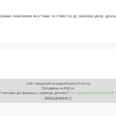
довими смаковими якостями та стійкістю до зимових умов, ідеал
Сайт створений на маркетплейсі
Prom.ua
Продавець на Bigl.ua
ZELENSVIT.COM — інтернет магазин для фермера, садовода, дачника |
Поскаржитися на контент
|
П
Select Language
▼