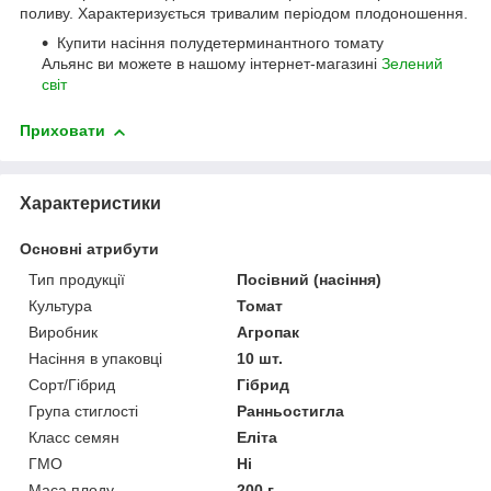
поливу. Характеризується тривалим періодом плодоношення.
Купити насіння полудетерминантного томату
Альянс ви можете в нашому інтернет-магазині
Зелений
світ
Приховати
Характеристики
Основні атрибути
Тип продукції
Посівний (насіння)
Культура
Томат
Виробник
Агропак
Насіння в упаковці
10 шт.
Сорт/Гібрид
Гібрид
Група стиглості
Ранньостигла
Класс семян
Еліта
ГМО
Ні
Маса плоду
200 г