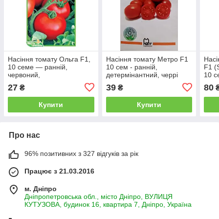
Насіння томату Ольга F1,
Насіння томату Метро F1
Насі
10 семе — ранній,
10 сем - ранній,
F1 (
червоний,
детермінантний, черрі
10 с
детермінантний, круглий,
АгроПак
дн),
27
39
80
₴
₴
Hazera
напі
круг
Купити
Купити
Про нас
96% позитивних з 327 відгуків за рік
Працює з 21.03.2016
м. Дніпро
Дніпропетровська обл., місто Дніпро, ВУЛИЦЯ
КУТУЗОВА, будинок 16, квартира 7, Дніпро, Україна