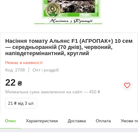
Насіння томату Альянс F1 (АГРОПАК+) 10 сем
— середньоранній (70 днів), червоний,
напівдетермінантний, круглий
Немає в наявності
Код: 2708
Опт і роздріб
22
₴
Мінімальна сума замовлення на сайті — 450 ₴
21 ₴
від 3 шт.
Опис
Характеристики
Доставка
Оплата
Умови п