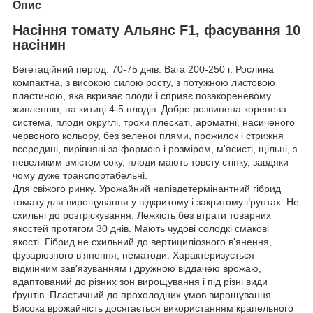
Опис
Насіння томату Альянс F1, фасування 10
насінин
Вегетаційний період: 70-75 днів. Вага 200-250 г. Рослина
компактна, з високою силою росту, з потужною листовою
пластиною, яка вкриває плоди і сприяє позакореневому
живленню, на китиці 4-5 плодів. Добре розвинена коренева
система, плоди округлі, трохи плескаті, ароматні, насиченого
червоного кольору, без зеленої плями, прожилок і стрижня
всередині, вирівняні за формою і розміром, м'ясисті, щільні, з
невеликим вмістом соку, плоди мають товсту стінку, завдяки
чому дуже транспортабельні.
Для свіжого ринку. Урожайний напівдетермінантний гібрид
томату для вирощування у відкритому і закритому ґрунтах. Не
схильні до розтріскування. Лежкість без втрати товарних
якостей протягом 30 днів. Мають чудові солодкі смакові
якості. Гібрид не схильний до вертициліозного в'янення,
фузаріозного в'янення, нематоди. Характеризується
відмінним зав'язуванням і дружною віддачею врожаю,
адаптований до різних зон вирощування і під різні види
ґрунтів. Пластичний до прохолодних умов вирощування.
Висока врожайність досягається використанням крапельного