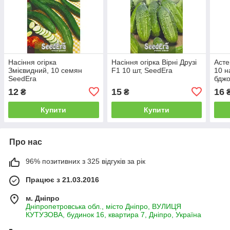
Насіння огірка
Насіння огірка Вірні Друзі
Асте
Змієвидний, 10 семян
F1 10 шт, SeedEra
10 н
SeedEra
бджо
See
12
15
16
₴
₴
Купити
Купити
Про нас
96% позитивних з 325 відгуків за рік
Працює з 21.03.2016
м. Дніпро
Дніпропетровська обл., місто Дніпро, ВУЛИЦЯ
КУТУЗОВА, будинок 16, квартира 7, Дніпро, Україна