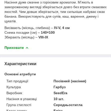
Насіння дуже смачне з горіховим ароматом. М’якоть в
замороженому вигляді зберігається довго без втрати смакових
якостей. Чим довше зберігається, тим сильніше набуває смак
банана. Використовують для супів, каш, варення, джему і
цукатів.
Висівають (місяць, глибина) –
IV-V, 4 см
Схема посадки (см) –
140×100
Збирають (місяць) –
VIII-IХ
Приховати
Характеристики
Основні атрибути
Тип продукції
Посівний (насіння)
Культура
Гарбуз
Виробник
SeedEra
Насіння в упаковці
10 шт.
Група стиглості
Середньостигла
Класс семян
Еліта