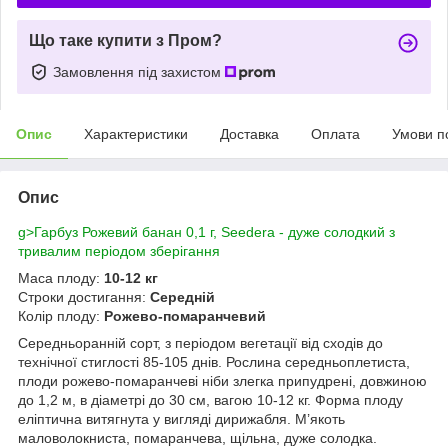
Що таке купити з Пром?
Замовлення під захистом
Опис
Характеристики
Доставка
Оплата
Умови п
Опис
g>Гарбуз Рожевий банан 0,1 г, Seedera - дуже солодкий з
тривалим періодом зберігання
Маса плоду:
10-12 кг
Строки достигання:
Середній
Колір плоду:
Рожево-помаранчевий
Середньоранній сорт, з періодом вегетації від сходів до
технічної стиглості 85-105 днів. Рослина середньоплетиста,
плоди рожево-помаранчеві ніби злегка припудрені, довжиною
до 1,2 м, в діаметрі до 30 см, вагою 10-12 кг. Форма плоду
еліптична витягнута у вигляді дирижабля. М’якоть
маловолокниста, помаранчева, щільна, дуже солодка.