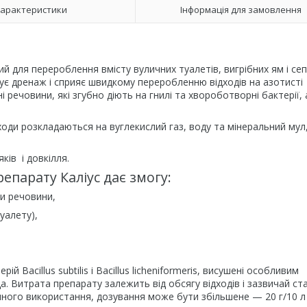
арактеристики
Інформація для замовлення
 для перероблення вмісту вуличних туалетів, вигрібних ям і сеп
щує дренаж і сприяє швидкому переробленню відходів на азотисті
і речовини, які згубно діють на гнилі та хвороботворні бактерії,
ходи розкладаються на вуглекислий газ, воду та мінеральний мул
ків і довкілля.
епарату Каліус дає змогу:
и речовини,
уалету),
Bacillus subtilis і Bacillus licheniformeris, висушені особливим
а. Витрата препарату залежить від обсягу відходів і зазвичай ст
рвинного використання, дозування може бути збільшене — 20 г/10 л