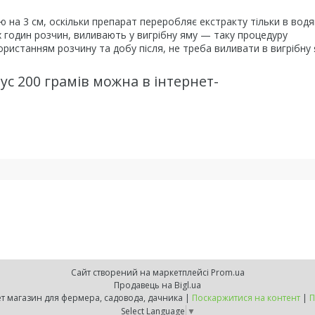
ю на 3 см, оскільки препарат переробляє екстракту тільки в вод
 годин розчин, виливають у вигрібну яму — таку процедуру
ристанням розчину та добу після, не треба виливати в вигрібну
ус 200 грамів можна в інтернет-
Сайт створений на маркетплейсі
Prom.ua
Продавець на Bigl.ua
ZELENSVIT.COM — інтернет магазин для фермера, садовода, дачника |
Поскаржитися на контент
|
П
Select Language
▼