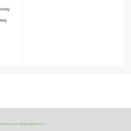
яному
 яму
олітика конфіденційності