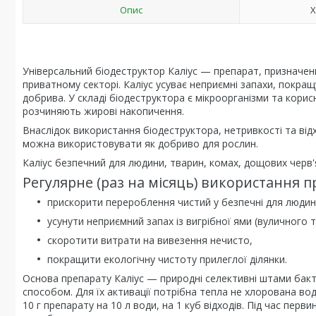
Опис
Х
Універсальний біодеструктор Каліус — препарат, призначений
приватному секторі. Каліус усуває неприємні запахи, покра
добрива. У складі біодеструктора є мікроорганізми та корисн
розчиняють жирові накопичення.
Внаслідок використання біодеструктора, нетривкості та від
можна використовувати як добриво для рослин.
Каліус безпечний для людини, тварин, комах, дощових черв'я
Регулярне (раз на місяць) використання пр
прискорити перероблення чистий у безпечні для людин
усунути неприємний запах із вигрібної ями (вуличного т
скоротити витрати на вивезення нечисто,
покращити екологічну чистоту прилеглої ділянки.
Основа препарату Каліус — природні селективні штами бактерій 
способом. Для їх активації потрібна тепла не хлорована вод
10 г препарату на 10 л води, на 1 куб відходів. Під час пе