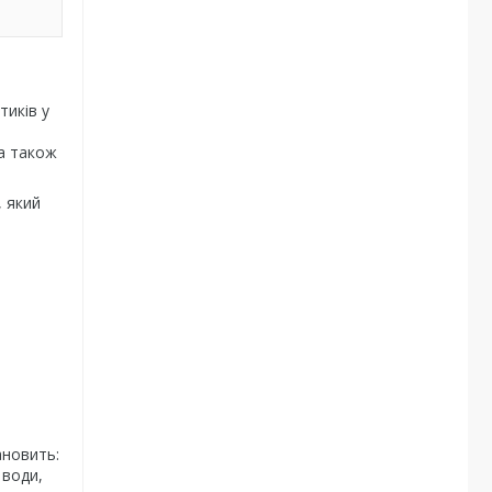
тиків у
 а також
, який
ановить:
 води,