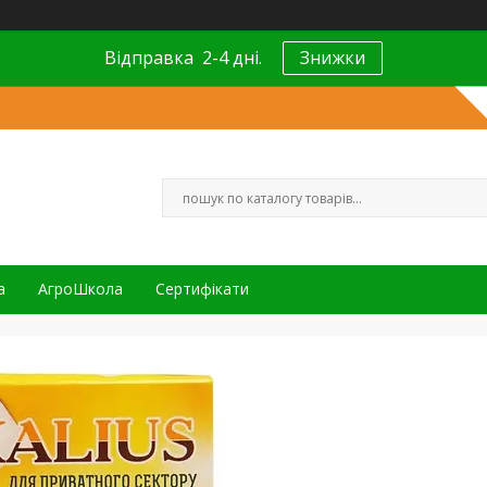
Відправка 2-4 дні.
Знижки
а
АгроШкола
Сертифікати