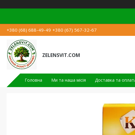
+380 (68) 688-49-49
+380 (67) 567-32-67
ZELENSVIT.COM
Головна
Ми та наша місія
Доставка та оплат