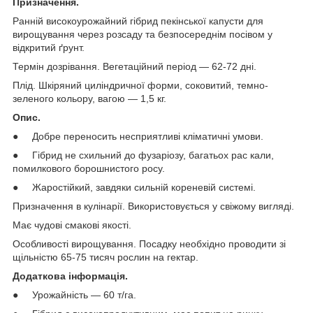
Призначення.
Ранній високоурожайний гібрид пекінської капусти для
вирощування через розсаду та безпосереднім посівом у
відкритий ґрунт.
Термін дозрівання. Вегетаційний період — 62-72 дні.
Плід. Шкіряний циліндричної форми, соковитий, темно-
зеленого кольору, вагою — 1,5 кг.
Опис.
● Добре переносить несприятливі кліматичні умови.
● Гібрид не схильний до фузаріозу, багатьох рас кали,
помилкового борошнистого росу.
● Жаростійкий, завдяки сильній кореневій системі.
Призначення в кулінарії. Використовується у свіжому вигляді.
Має чудові смакові якості.
Особливості вирощування. Посадку необхідно проводити зі
щільністю 65-75 тисяч рослин на гектар.
Додаткова інформація.
● Урожайність — 60 т/га.