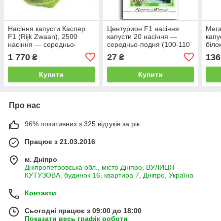
Насіння капусти Каспер
Центурион F1 насіння
Мега
F1 (Rijk Zwaan), 2500
капусти 20 насіння —
капу
насіння — середньо-
середньо-подня (100-110
біло
здоба (100 днів),
днів) Clause
здня
1 770
27
136
₴
₴
кольорове
Купити
Купити
Про нас
96% позитивних з 325 відгуків за рік
Працює з 21.03.2016
м. Дніпро
Дніпропетровська обл., місто Дніпро, ВУЛИЦЯ
КУТУЗОВА, будинок 16, квартира 7, Дніпро, Україна
Контакти
Сьогодні працює з 09:00 до 18:00
Показати весь графік роботи