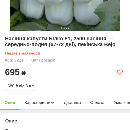
Насіння капусти Білко F1, 2500 насіння —
середньо-подня (67-72 дні), пекінська Bejo
Немає в наявності
Код: 2221
Опт і роздріб
695
₴
680 ₴
від 3 шт.
Опис
Характеристики
Доставка
Оплата
Умови п
Опис