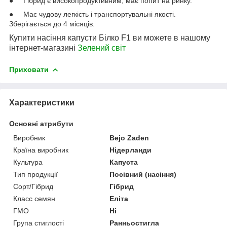
● Гібрид є високопродуктивним, має попит на ринку.
● Має чудову легкість і транспортувальні якості.
Зберігається до 4 місяців.
Купити насіння капусти Білко F1 ви можете в нашому
інтернет-магазині
Зелений свiт
Приховати
Характеристики
Основні атрибути
Виробник
Bejo Zaden
Країна виробник
Нідерланди
Культура
Капуста
Тип продукції
Посівний (насіння)
Сорт/Гібрид
Гібрид
Класс семян
Еліта
ГМО
Ні
Група стиглості
Ранньостигла