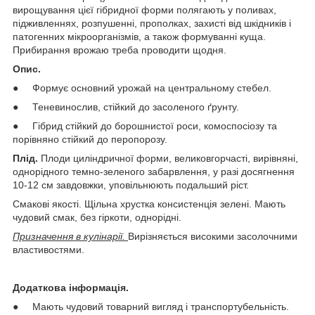
вирощування цієї гібридної форми полягають у поливах,
підживленнях, розпушенні, прополках, захисті від шкідників і
патогенних мікроорганізмів, а також формуванні куща.
Прибирання врожаю треба проводити щодня.
Опис.
● Формує основний урожай на центральному стебел.
● Теневинослив, стійкий до засоленого ґрунту.
● Гібрид стійкий до борошнистої роси, комоспосіозу та
порівняно стійкий до перопорозу.
Плід.
Плоди циліндричної форми, великовгорчасті, вирівняні,
однорідного темно-зеленого забарвлення, у разі досягнення
10-12 см завдовжки, уповільнюють подальший ріст.
Смакові якості. Щільна хрустка консистенція зелені. Мають
чудовий смак, без гіркоти, однорідні.
Призначення в кулінарії.
Вирізняється високими засолочними
властивостями.
Додаткова інформація.
● Мають чудовий товарний вигляд і транспортубельність.