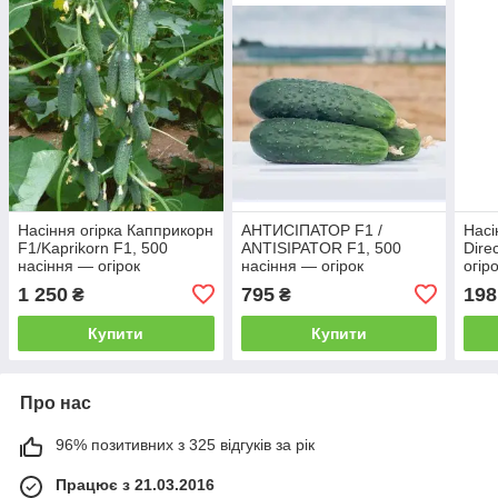
Насіння огірка Капприкорн
АНТИСІПАТОР F1 /
Насі
F1/Kaprikorn F1, 500
ANTISIPATOR F1, 500
Dire
насіння — огірок
насіння — огірок
огір
партенокарпічний, Yuksel
партенокарпічний,
Nun
1 250
795
198
₴
₴
Seeds
Nunhems
Купити
Купити
Про нас
96% позитивних з 325 відгуків за рік
Працює з 21.03.2016