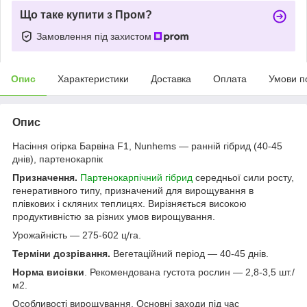
Що таке купити з Пром?
Замовлення під захистом
Опис
Характеристики
Доставка
Оплата
Умови п
Опис
Насіння огірка Барвіна F1, Nunhems — ранній гібрид (40-45
днів), партенокарпік
Призначення.
Партенокарпічний гібрид
середньої сили росту,
генеративного типу, призначений для вирощування в
плівкових і скляних теплицях. Вирізняється високою
продуктивністю за різних умов вирощування.
Урожайність — 275-602 ц/га.
Терміни дозрівання.
Вегетаційний період — 40-45 днів.
Норма висівки
. Рекомендована густота рослин — 2,8-3,5 шт./
м2.
Особливості вирощування. Основні заходи під час