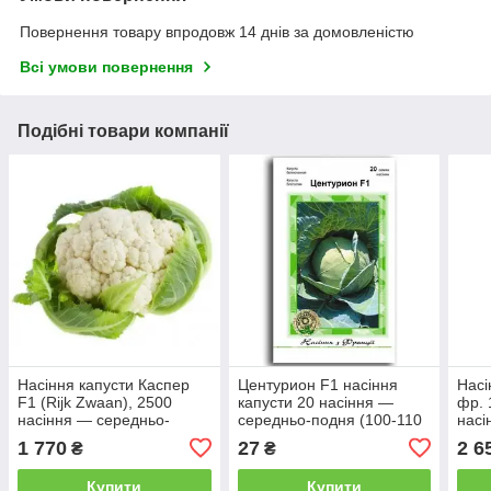
Повернення товару впродовж 14 днів за домовленістю
Всі умови повернення
Подібні товари компанії
Насіння капусти Каспер
Центурион F1 насіння
Насі
F1 (Rijk Zwaan), 2500
капусти 20 насіння —
фр. 
насіння — середньо-
середньо-подня (100-110
насі
здоба (100 днів),
днів) Clause
гібр
1 770
27
2 6
₴
₴
кольорове
Шан
Купити
Купити