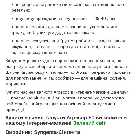
в процесі росту, поливати досить раз на тиждень, але
ретельно,
пікувалку проводити за віку розсади — 35-40 днів,
перед посадкою, краще заздалегідь удосконалити
грядку, щоб уникнути додаткових підкорм.
перше розпушування ґрунту зробити за тиждень після
пікування, наступне — через два-три тижні, а останнє —
під час формування кочана.
Капуста Агресор чудово переносить транспортування, не
розтріскується. Зберігається може аж до наступного врожаю.
Шкіряні щільні округлі великі — по 3-5 кг. Прекрасно підходить
для приготування їжі та, особливо — для квашіння, соління,
маринадів.
Купити насіння капусти Агресор в інтернет-магазині Zelensvit
— правильне рішення. Наш магазин пропонує доставку по
всій Україні, найкращі ціни на насіння й гарантує якість
продукції.
Купити насіння капусти Агресор F1 ви можете в
нашому інтернет-магазині
Зелений свiт
Виробник: Syngenta-Сінгента