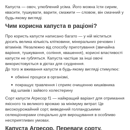
Капуста — овоч, улюблений усіма. Його можна їсти сирим,
квасити, тушкувати, варити, смажити — словом, він смачний у
будь-якому вигляді.
Чим корисна капуста в раціоні?
Про користь капусти написано багато — у ній міститься
досить велика кількість клітковини, мінеральних речовин і
вітамінів. Незалежно від способу приготування (звичайна
варіння, тушкування, соління, квашення), корисні властивості
капусти не губляться. Капуста частіше за інші овочі
використовується в дієтах для схуднення.
До того ж вживання капусти в будь-якому вигляді стимулює:
обмінні процеси в організмі,
покращує травлення і сприяє очищенню кишківника
від шлаків і зайвого холестерину
Сорт капусти Агресор f1 — найкращий варіант для отримання
якісного та великого врожаю за мінімуму витрат. Це
високоурожайний сорт, виведений голландськими
селекціонерами спеціально для вирощування в особливо
несприятливих умовах.
Капуста Агресор. Переваги сорту.