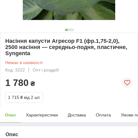
Насіння капусти Агресор F1 (фр.1,75-2,0),
2500 насіння — середньо-подня, пластичне,
Syngenta
Немає в наявності
Код: 3222
Опт і роздріб
1 780
₴
1 715 ₴
від 2 шт.
Опис
Характеристики
Доставка
Оплата
Умови п
Опис