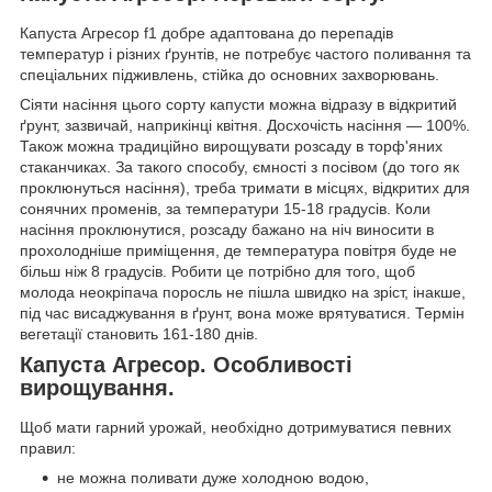
Капуста Агресор f1 добре адаптована до перепадів
температур і різних ґрунтів, не потребує частого поливання та
спеціальних підживлень, стійка до основних захворювань.
Сіяти насіння цього сорту капусти можна відразу в відкритий
ґрунт, зазвичай, наприкінці квітня. Досхочість насіння — 100%.
Також можна традиційно вирощувати розсаду в торф'яних
стаканчиках. За такого способу, ємності з посівом (до того як
проклюнуться насіння), треба тримати в місцях, відкритих для
сонячних променів, за температури 15-18 градусів. Коли
насіння проклюнутися, розсаду бажано на ніч виносити в
прохолодніше приміщення, де температура повітря буде не
більш ніж 8 градусів. Робити це потрібно для того, щоб
молода неокріпача поросль не пішла швидко на зріст, інакше,
під час висаджування в ґрунт, вона може врятуватися. Термін
вегетації становить 161-180 днів.
Капуста Агресор. Особливості
вирощування.
Щоб мати гарний урожай, необхідно дотримуватися певних
правил:
не можна поливати дуже холодною водою,