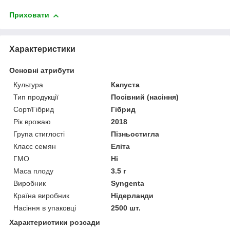
Приховати
Характеристики
Основні атрибути
Культура
Капуста
Тип продукції
Посівний (насіння)
Сорт/Гібрид
Гібрид
Рік врожаю
2018
Група стиглості
Пізньостигла
Класс семян
Еліта
ГМО
Ні
Маса плоду
3.5 г
Виробник
Syngenta
Країна виробник
Нідерланди
Насіння в упаковці
2500 шт.
Характеристики розсади