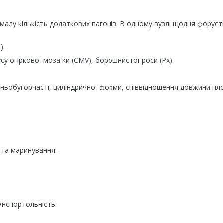
малу кількість додаткових пагонів. В одному вузлі щодня форуєт
).
су огіркової мозаїки (CMV), борошнистої роси (Px).
дньобугорчасті, циліндричної форми, співвідношення довжини пл
 та маринування.
нспортольність.