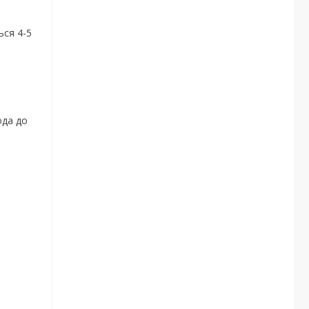
ься 4-5
ода до