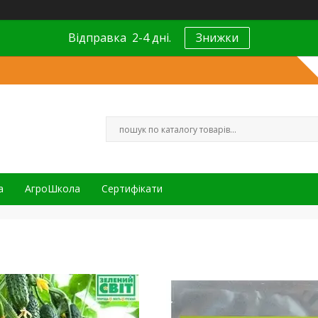
Відправка 2-4 дні.
Знижки
а
АгроШкола
Сертифікати