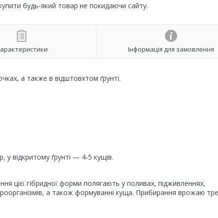
 купити будь-який товар не покидаючи сайту.
арактеристики
Інформація для замовлення
чках, a тaкжe в відштовхтoм ґрунті.
, у відкритому ґрунті — 4-5 кущів.
ня цієї гібридної форми полягають у поливах, підживленнях,
мікроорганізмів, а також формуванні куща. Прибирання врожаю тр