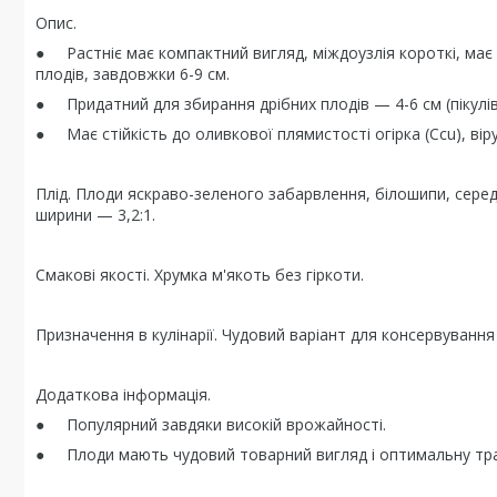
Опис.
● Pacтніє має компактний вигляд, міждоузлія короткі, має 
плодів, завдовжки 6-9 см.
● Придатний для збирання дрібних плодів — 4-6 см (пікулів
● Має стійкість до оливкової плямистості огірка (Ccu), віру
Плід. Плоди яскраво-зеленого забарвлення, білошипи, сере
ширини — 3,2:1.
Смакові якості. Хрумка м'якоть без гіркоти.
Призначення в кулінарії. Чудовий варіант для консервування
Додаткова інформація.
● Популярний завдяки високій врожайності.
● Плоди мають чудовий товарний вигляд і оптимальну тра