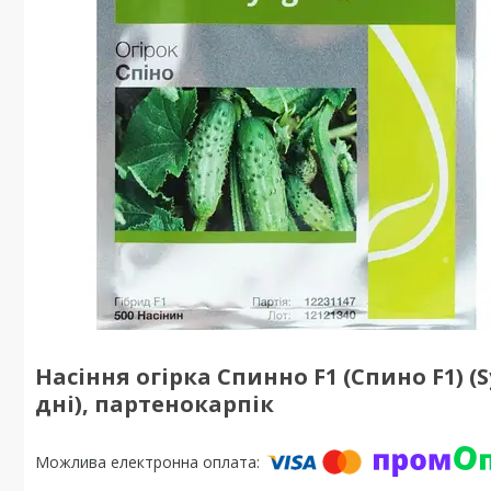
Насіння огірка Спинно F1 (Спино F1) (S
дні), партенокарпік