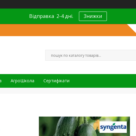
Відправка 2-4 дні.
Знижки
а
АгроШкола
Сертифікати