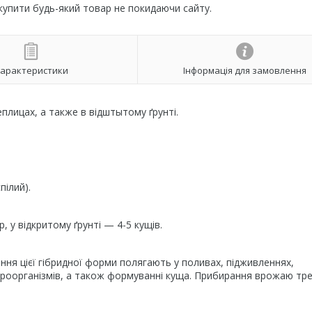
 купити будь-який товар не покидаючи сайту.
арактеристики
Інформація для замовлення
плицах, a тaкжe в відштытому ґрунті.
пілий).
, у відкритому ґрунті — 4-5 кущів.
ня цієї гібридної форми полягають у поливах, підживленнях,
мікроорганізмів, а також формуванні куща. Прибирання врожаю тр