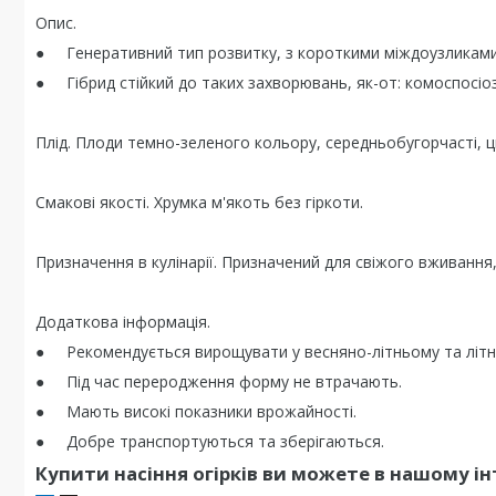
Опис.
● Генеративний тип розвитку, з короткими міждоузликами 
● Гібрид стійкий до таких захворювань, як-от: комоспосіоз,
Плід. Плоди темно-зеленого кольору, середньобугорчасті, ци
Смакові якості. Хрумка м'якоть без гіркоти.
Призначення в кулінарії. Призначений для свіжого вживання,
Додаткова інформація.
● Рекомендується вирощувати у весняно-літньому та літнь
● Під час переродження форму не втрачають.
● Мають високі показники врожайності.
● Добре транспортуються та зберігаються.
Купити насіння огірків ви можете в нашому і