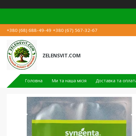
+380 (68) 688-49-49
+380 (67) 567-32-67
ZELENSVIT.COM
Головна
Ми та наша місія
Доставка та оплат