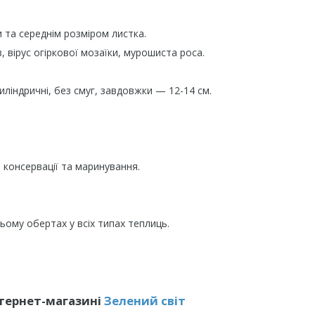
та середнім розміром листка.
 вірус огіркової мозаїки, мурошиста роса.
ліндричні, без смуг, завдовжки — 12-14 см.
 консервації та маринування.
ому обертах у всіх типах теплиць.
нтернет-магазині
Зелений свiт