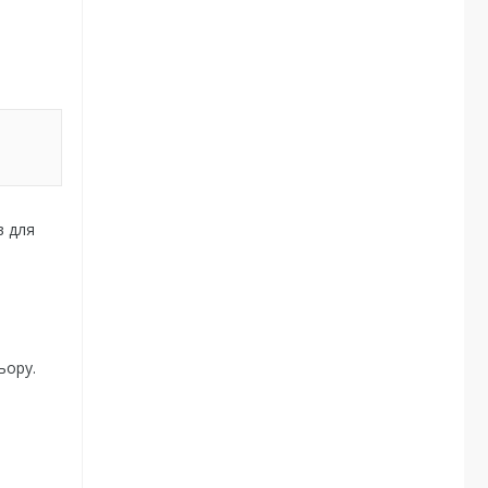
в для
ьору.