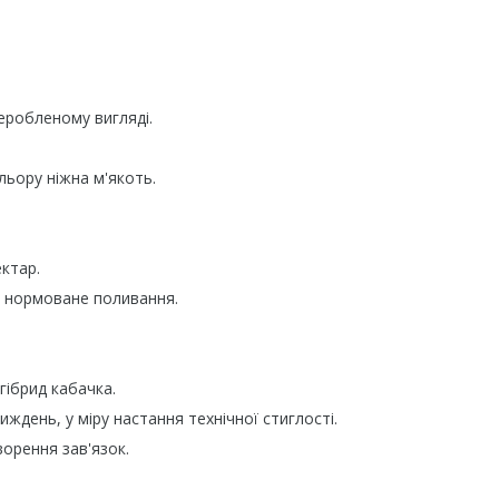
реробленому вигляді.
ольору ніжна м'якоть.
ктар.
і нормоване поливання.
ібрид кабачка.
день, у міру настання технічної стиглості.
орення зав'язок.