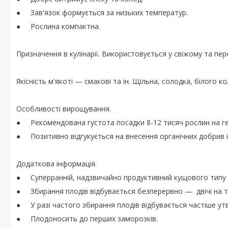
● Зав'язок формується за низьких температур.
● Рослина компактна.
Призначення в кулінарії. Використовується у свіжому та пе
Якісність м'якоті — смакові та ін. Щільна, солодка, білого к
Особливості вирощування.
● Рекомендована густота посадки 8-12 тисяч рослин на ге
● Позитивно відгукується на внесення органічних добрив 
Додаткова інформація.
● Суперранній, надзвичайно продуктивний кущового типу г
● Збирання плодів відбувається безперервно — двічі на тиж
● У разі частого збирання плодів відбувається частіше утв
● Плодоносить до перших заморозків.