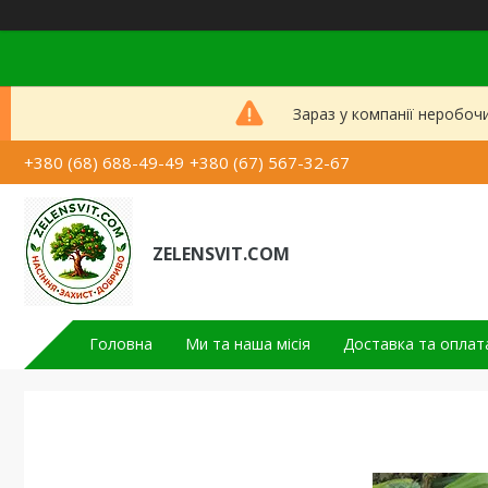
Зараз у компанії неробоч
+380 (68) 688-49-49
+380 (67) 567-32-67
ZELENSVIT.COM
Головна
Ми та наша місія
Доставка та оплат