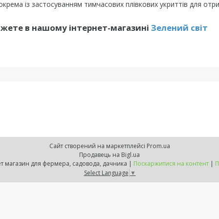
окрема із застосуванням тимчасових плівкових укриттів для отр
ожете в нашому інтернет-магазині
Зелений свiт
Сайт створений на маркетплейсі
Prom.ua
Продавець на Bigl.ua
ZELENSVIT.COM — інтернет магазин для фермера, садовода, дачника |
Поскаржитися на контент
|
П
Select Language
▼