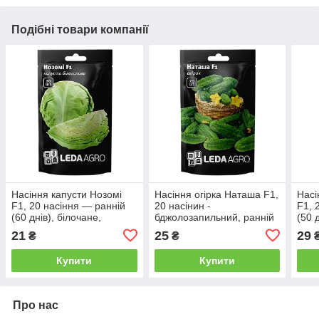
Подібні товари компанії
Насіння капусти Нозомі
Насіння огірка Наташа F1,
Насі
F1, 20 насіння — ранній
20 насінин -
F1, 
(60 днів), білочане,
бджолозапильний, ранній
(50 
LEDAAGRO
гібрид (40-45 днів)
Агр
21
25
29
₴
₴
LEDAAGRO
Купити
Купити
Про нас