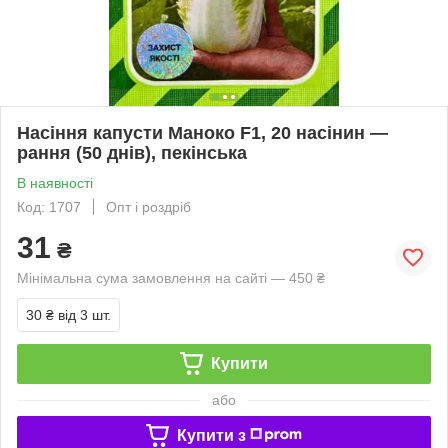
Насіння капусти Маноко F1, 20 насінин —
рання (50 днів), пекінська
В наявності
Код: 1707
Опт і роздріб
31
₴
Мінімальна сума замовлення на сайті — 450 ₴
30 ₴
від 3 шт.
Купити
або
Купити з