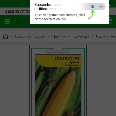
×
Відправка 2-4 дні.
Subscribe to our
notifications!
ZELENSVIT.COM
To enable permission prompts, click
ESC
on the notification icon
Товари та послуги
Насіння
Кукурудза
Насіння кук