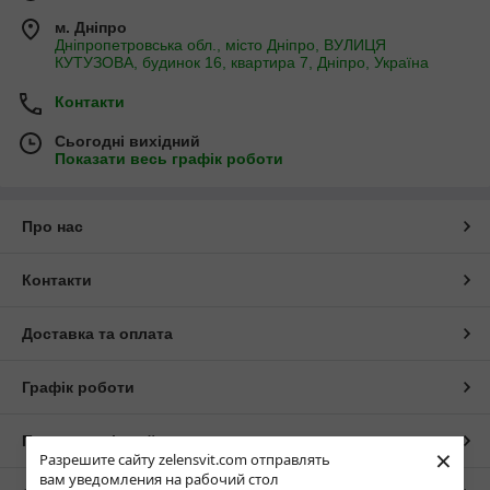
м. Дніпро
Дніпропетровська обл., місто Дніпро, ВУЛИЦЯ
КУТУЗОВА, будинок 16, квартира 7, Дніпро, Україна
Контакти
Сьогодні вихідний
Показати весь графік роботи
Про нас
Контакти
Доставка та оплата
Графік роботи
Повна версія сайту
×
Разрешите сайту zelensvit.com отправлять
вам уведомления на рабочий стол