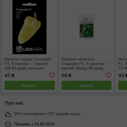
Насіння перцю Сноувайт
Насіння патисону
Насі
F1, 8 насінин — ранній
Старшип F1, 5 насіння —
F1, 
(58-63 днів), конічної
ранній гібрид (48 днів),
72-8
форми, солодкий
темно-зелений Syngenta
подо
47
25
43
₴
₴
LEDAAGRO
черв
LED
Купити
Купити
Про нас
96% позитивних з 327 відгуків за рік
Працює з 21.03.2016