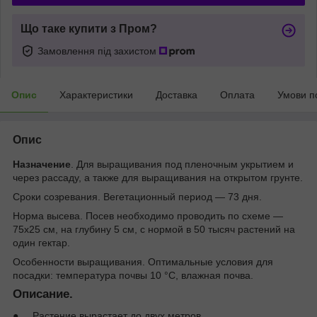
Що таке купити з Пром?
Замовлення під захистом
Опис
Характеристики
Доставка
Оплата
Умови п
Опис
Назначение
. Для выращивания под пленочным укрытием и
через рассаду, а также для выращивания на открытом грунте.
Сроки созревания. Вегетационный период — 73 дня.
Норма высева. Посев необходимо проводить по схеме —
75х25 см, на глубину 5 см, с нормой в 50 тысяч растений на
один гектар.
Особенности выращивания. Оптимальные условия для
посадки: температура почвы 10 °С, влажная почва.
Описание.
● Растение вырастает до двух метров.