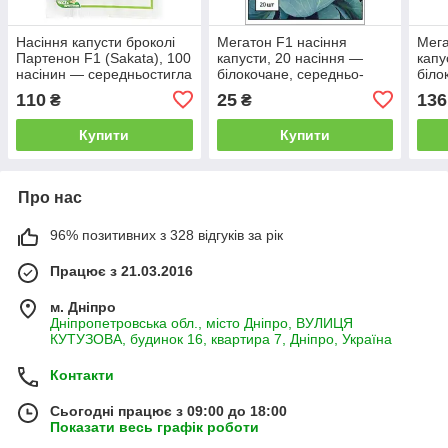
Насіння капусти броколі
Мегатон F1 насіння
Мега
Партенон F1 (Sakata), 100
капусти, 20 насіння —
капу
насінин — середньостигла
білокочане, середньо-
біло
(85-90 днів),
здня, УЦІНКА дійсна до
здня
110
25
136
₴
₴
куполоподібна
11.23
Купити
Купити
Про нас
96% позитивних з 328 відгуків за рік
Працює з 21.03.2016
м. Дніпро
Дніпропетровська обл., місто Дніпро, ВУЛИЦЯ
КУТУЗОВА, будинок 16, квартира 7, Дніпро, Україна
Контакти
Сьогодні працює з 09:00 до 18:00
Показати весь графік роботи