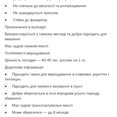
● Не схильна до квітучості та розтріскування.
● Не ушкоджується трипсом.
● Стійка до фузаріозу.
Призначення в кулінарії.
Використовується у свіжому вигляді та добре підходить для
квашіння
Має чудові смакові якості.
Особливості вирощування.
Щільність посадки — 40-45 тис. рослин на 1 га.
Додаткова інформація.
● Підходить також для вирощування в плівкових укриттях і
теплицях.
● Підходить для прямого висівання в ґрунт.
● Добре зберігається в полі впродовж усього періоду
збирання.
● Має чудові транспортувальні якості.
● Може зберігатися — до 8 місяців