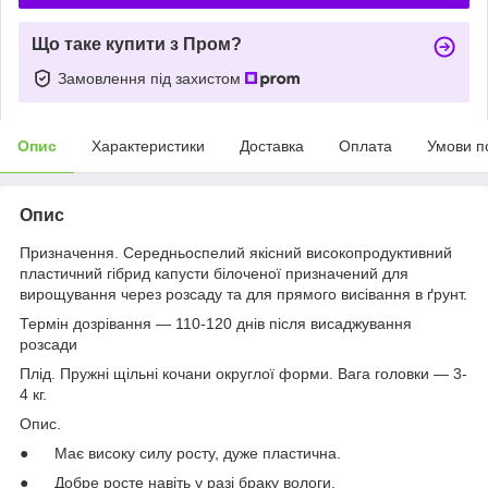
Що таке купити з Пром?
Замовлення під захистом
Опис
Характеристики
Доставка
Оплата
Умови п
Опис
Призначення. Середньоспелий якісний високопродуктивний
пластичний гібрид капусти білоченої призначений для
вирощування через розсаду та для прямого висівання в ґрунт.
Термін дозрівання — 110-120 днів після висаджування
розсади
Плід. Пружні щільні кочани округлої форми. Вага головки — 3-
4 кг.
Опис.
● Має високу силу росту, дуже пластична.
● Добре росте навіть у разі браку вологи.