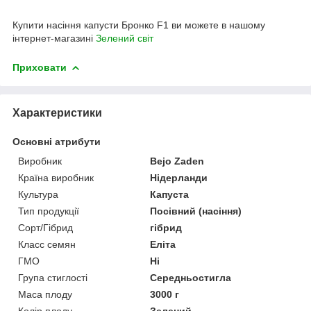
Купити насіння капусти Бронко F1 ви можете в нашому
інтернет-магазині
Зелений свiт
Приховати
Характеристики
Основні атрибути
Виробник
Bejo Zaden
Країна виробник
Нідерланди
Культура
Капуста
Тип продукції
Посівний (насіння)
Сорт/Гібрид
гібрид
Класс семян
Еліта
ГМО
Ні
Група стиглості
Середньостигла
Маса плоду
3000 г
Колір плоду
Зелений