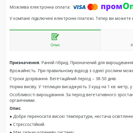
У компанії підключені електронні платежі. Тепер ви можете
Опис
Х
Призначення
. Ранній гібрид. Призначений для вирощування
Врожайність. При правильному відході з однієї рослини можн
Строки дозрівання. Вегетаційний період – 38-50 днів.
Норма висіву. У теплицях висаджують 3 кущі на 1 кв. метр, у в
Особливості вирощування. За період вегетативного зростанн
органічними.
Опис
.
● Добре переносити високі температури, нестача освітлення
● Стрессостійкий.
● Має сильну кореневу систему.