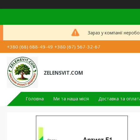
Зараз у компанії неробо
+380 (68) 688-49-49
+380 (67) 567-32-67
ZELENSVIT.COM
Головна
Ми та наша місія
Доставка та оплат