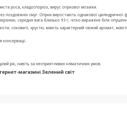
иста роса, кладоспоріоз, вирус огіркової мозаїки.
без поздовжніх смуг. Огірки виростають однакової циліндричної
ерхнею, середня вага близько 93 г, чітко виражене біле опушенн
гіркоти, соковиті, хрусткі, мають характерний свіжий аромат, маю
я консервації.
лий рік, навіть за несприятливих кліматичних умов.
тернет-магазині Зелений світ