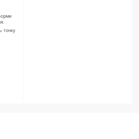
 форми
я.
ть тонку