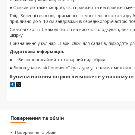
● Стійкий до таких хвороб, як: справжня та несправжня мучн
Плід. Зеленці глянсові, приємного темно-зеленого кольору 
приблизно до 9-10 см завдовжки із середньогорбчастою пов
Смакові якості. Смакові якості на висоті: солодкуваті, без 
шкірку.
Призначення у кулінарії. Гарні свіжі для салатів, підходять дл
Додаткова інформація.
● Високоврожайний та товарний вид гібрид.
● Вирощування цієї овочевої культури у теплицях можливе ці
Купити насіння огірків ви можете у нашому ін
Повернення та обмін
Повернення та обмін