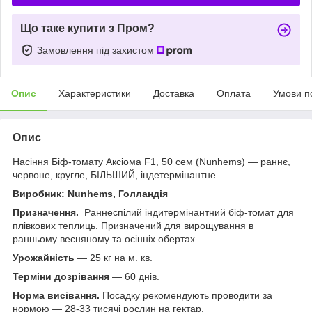
Що таке купити з Пром?
Замовлення під захистом
Опис
Характеристики
Доставка
Оплата
Умови п
Опис
Насіння Біф-томату Аксіома F1, 50 сем (Nunhems) — раннє,
червоне, кругле, БІЛЬШИЙ, індетермінантне.
Виробник: Nunhems, Голландія
Призначення.
Раннеспілий індитермінантний біф-томат для
плівкових теплиць. Призначений для вирощування в
ранньому весняному та осінніх обертах.
Урожайність
— 25 кг на м. кв.
Терміни дозрівання
— 60 днів.
Норма висівання.
Посадку рекомендують проводити за
нормою — 28-33 тисячі рослин на гектар.