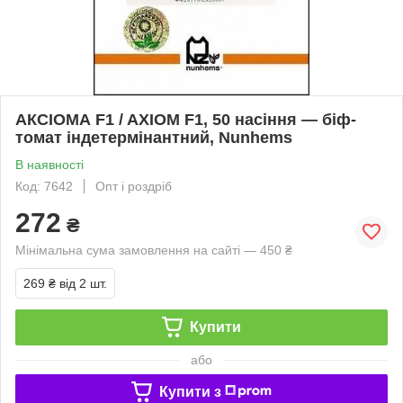
АКСІОМА F1 / AXIOM F1, 50 насіння — біф-
томат індетермінантний, Nunhems
В наявності
Код: 7642
Опт і роздріб
272
₴
Мінімальна сума замовлення на сайті — 450 ₴
269 ₴
від 2 шт.
Купити
або
Купити з