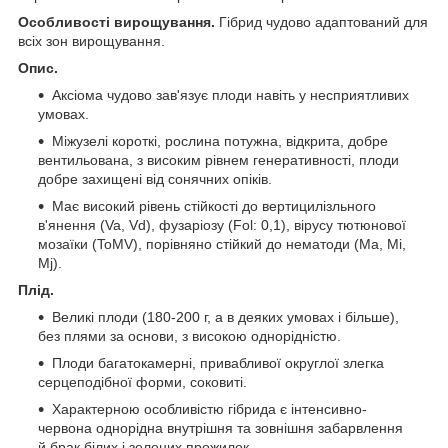
Особливості вирощування.
Гібрид чудово адаптований для
всіх зон вирощування.
Опис.
Аксіома чудово зав'язує плоди навіть у несприятливих
умовах.
Міжузелі короткі, рослина потужна, відкрита, добре
вентильована, з високим рівнем генеративності, плоди
добре захищені від сонячних опіків.
Має високий рівень стійкості до вертицилізльного
в'янення (Va, Vd), фузаріозу (Fol: 0,1), вірусу тютюнової
мозаїки (ToMV), порівняно стійкий до нематоди (Ma, Mi,
Mj).
Плід.
Великі плоди (180-200 г, а в деяких умовах і більше),
без плями за основи, з високою однорідністю.
Плоди багатокамерні, привабливої округлої злегка
серцеподібної форми, соковиті.
Характерною особливістю гібрида є інтенсивно-
червона однорідна внутрішня та зовнішня забарвлення
й брак білих і зелених прожилок.