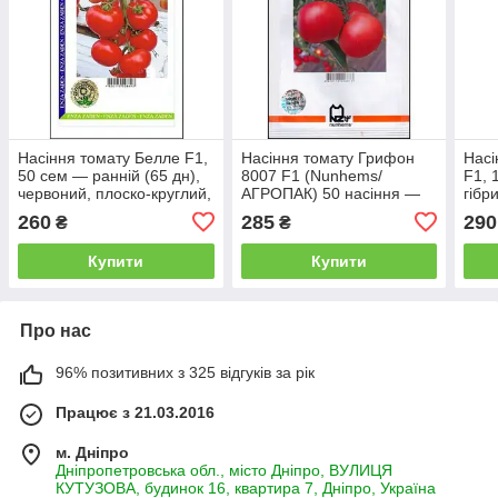
Насіння томату Белле F1,
Насіння томату Грифон
Насі
50 сем — ранній (65 дн),
8007 F1 (Nunhems/
F1, 
червоний, плоско-круглий,
АГРОПАК) 50 насіння —
гібр
індетермінантний, Enza
раннє, округло-плоский,
парт
260
285
290
₴
₴
Zaden
РОЗОВИЙ,
індитермінантне.
Купити
Купити
Про нас
96% позитивних з 325 відгуків за рік
Працює з 21.03.2016
м. Дніпро
Дніпропетровська обл., місто Дніпро, ВУЛИЦЯ
КУТУЗОВА, будинок 16, квартира 7, Дніпро, Україна