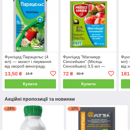
Фунгіцид Парацельс (4
Фунгіцид "Магникур
Фунг
мл) — захист і лікування
Сенсейшен" (Місяць
мл) 
від хвороб винограду,
Сенсейшен) 3,5 мл —
від 
плодово-ягідних, цукрових
захищає плодові дерева
плод
13,50
72
181
₴
₴
15 ₴
80 ₴
буряків
від хвороб
буря
Купити
Купити
Акційні пропозиції та новинки
–24%
–10%