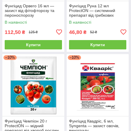
Фунгіцид Орвего 16 мл —
Фунгіцид Руна 12 мл
захист від фітофторозу та
ProtectON — системний
пероноспорозу
препарат від грибкових
хвороб
В наявності
В наявності
112,50
46,80
₴
₴
125 ₴
52 ₴
Купити
Купити
–10%
–10%
Фунгіцид Чемпіон 20 г
Фунгіцид Квадріс, 6 мл,
ProtectON — мідний
Syngenta — захист овочів,
препарат від хвороб рослин
винограду.