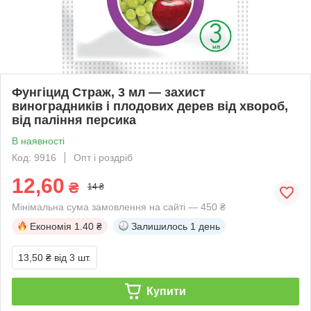
Фунгіцид Страж, 3 мл — захист
виноградників і плодових дерев від хвороб,
від паління персика
В наявності
Код: 9916
Опт і роздріб
12,60
₴
14 ₴
Мінімальна сума замовлення на сайті — 450 ₴
Економія
1.40 ₴
Залишилось
1 день
13,50 ₴
від 3 шт.
Купити