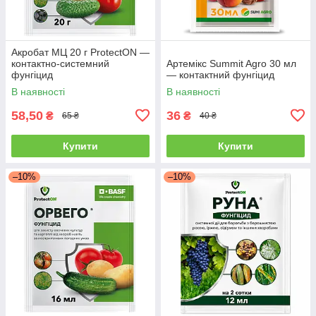
Акробат МЦ 20 г ProtectON —
контактно-системний
Артемікс Summit Agro 30 мл
фунгіцид
— контактний фунгіцид
В наявності
В наявності
58,50
36
₴
₴
65 ₴
40 ₴
Купити
Купити
–10%
–10%