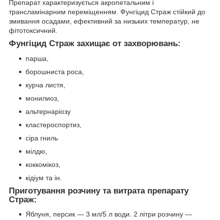
Препарат характеризується акропетальним і
трансламінарним переміщенням. Фунгіцид Страж стійкий до
змивання осадами, ефективний за низьких температур, не
фітотоксичний.
Фунгіцид Страж захищає от захворювань:
парша,
борошниста роса,
курча листя,
монилиоз,
альтернаріозу
кластероспортиз,
сіра гниль
мілдю,
коккомікоз,
кідіум та ін.
Приготування розчину та витрата препарату
Страж:
Яблуня, персик — 3 мл/5 л води. 2 літри розчину —