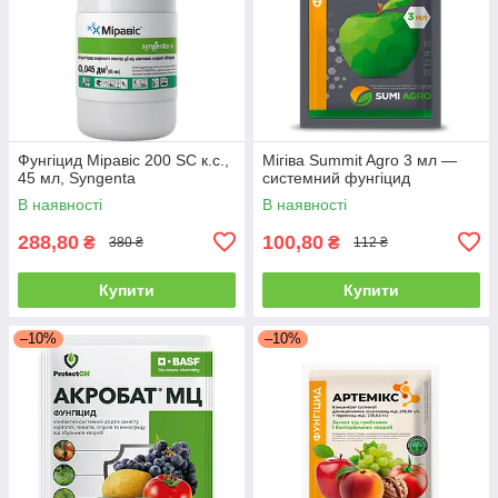
Фунгіцид Міравіс 200 SC к.с.,
Мігіва Summit Agro 3 мл —
45 мл, Syngenta
системний фунгіцид
В наявності
В наявності
288,80
100,80
₴
₴
380 ₴
112 ₴
Купити
Купити
–10%
–10%