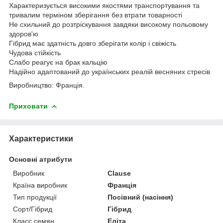
Характеризується високими якостями транспортування та
тривалим терміном зберігання без втрати товарності
Не схильний до розтріскування завдяки високому польовому
здоров'ю
Гібрид має здатність довго зберігати колір і свіжість
Чудова стійкість
Слабо реагує на брак кальцію
Надійно адаптований до українських реалій весняних стресів
Виробництво: Франція.
Приховати
Характеристики
Основні атрибути
Виробник
Clause
Країна виробник
Франція
Тип продукції
Посівний (насіння)
Сорт/Гібрид
Гібрид
Класс семян
Еліта