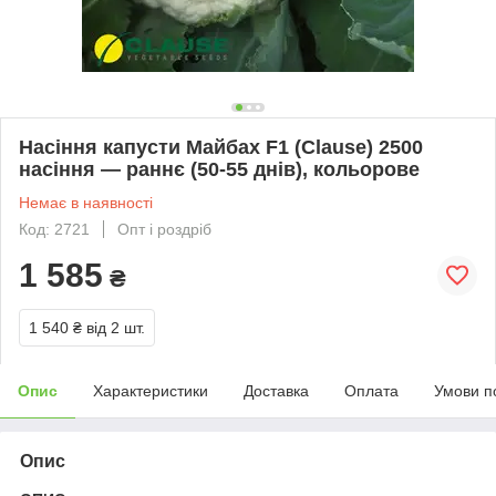
Насіння капусти Майбах F1 (Clause) 2500
насіння — раннє (50-55 днів), кольорове
Немає в наявності
Код: 2721
Опт і роздріб
1 585
₴
1 540 ₴
від 2 шт.
Опис
Характеристики
Доставка
Оплата
Умови п
Опис