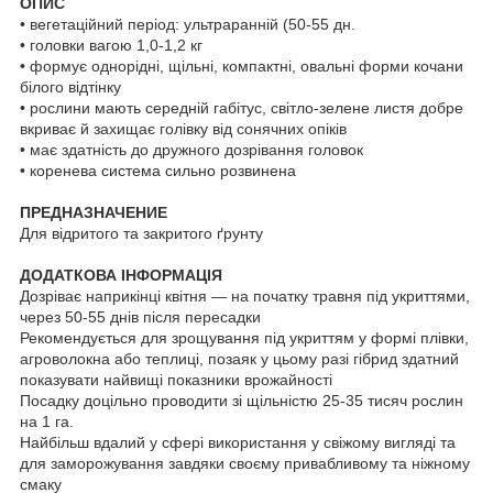
ОПИС
• вегетаційний період: ультраранній (50-55 дн.
• головки вагою 1,0-1,2 кг
• формує однорідні, щільні, компактні, овальні форми кочани
білого відтінку
• рослини мають середній габітус, світло-зелене листя добре
вкриває й захищає голівку від сонячних опіків
• має здатність до дружного дозрівання головок
• коренева система сильно розвинена
ПРЕДНАЗНАЧЕНИЕ
Для відритого та закритого ґрунту
ДОДАТКОВА ІНФОРМАЦІЯ
Дозріває наприкінці квітня — на початку травня під укриттями,
через 50-55 днів після пересадки
Рекомендується для зрощування під укриттям у формі плівки,
агроволокна або теплиці, позаяк у цьому разі гібрид здатний
показувати найвищі показники врожайності
Посадку доцільно проводити зі щільністю 25-35 тисяч рослин
на 1 га.
Найбільш вдалий у сфері використання у свіжому вигляді та
для заморожування завдяки своєму привабливому та ніжному
смаку