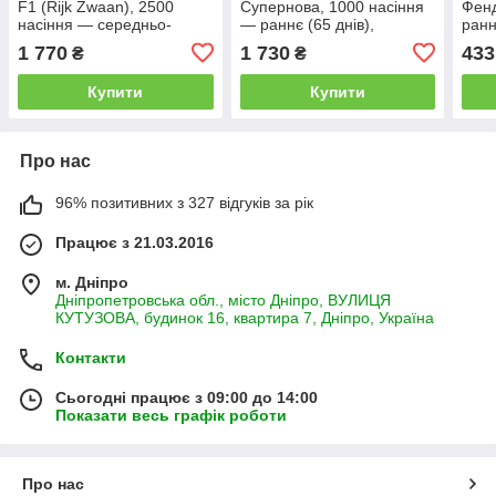
F1 (Rijk Zwaan), 2500
Супернова, 1000 насіння
Фенд
насіння — середньо-
— раннє (65 днів),
ранн
здоба (100 днів),
червоне, детермінантне,
круг
1 770
1 730
433
₴
₴
кольорове
кругле, Clause
інди
Купити
Купити
Про нас
96% позитивних з 327 відгуків за рік
Працює з 21.03.2016
м. Дніпро
Дніпропетровська обл., місто Дніпро, ВУЛИЦЯ
КУТУЗОВА, будинок 16, квартира 7, Дніпро, Україна
Контакти
Сьогодні працює з 09:00 до 14:00
Показати весь графік роботи
Про нас