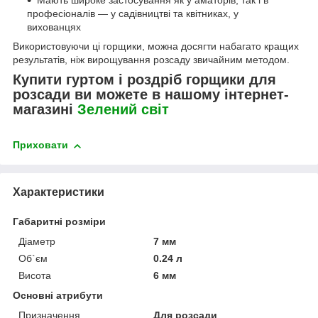
професіоналів — у садівництві та квітниках, у
вихованцях
Використовуючи ці горщики, можна досягти набагато кращих
результатів, ніж вирощування розсаду звичайним методом.
Купити гуртом і роздріб горщики для
розсади ви можете в нашому інтернет-
магазині
Зелений свiт
Приховати
Характеристики
Габаритні розміри
Діаметр
7 мм
Об`єм
0.24 л
Висота
6 мм
Основні атрибути
Призначення
Для розсади