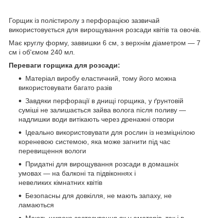
Горщик із полістиролу з перфорацією зазвичай
використовується для вирощування розсади квітів та овочів.
Має круглу форму, заввишки 6 см, з верхнім діаметром — 7
см і об'ємом 240 мл.
Переваги горщика для розсади:
Матеріал виробу еластичний, тому його можна
використовувати багато разів
Завдяки перфорації в днищі горщика, у ґрунтовій
суміші не залишається зайва волога після поливу —
надлишки води витікають через дренажні отвори
Ідеально використовувати для рослин із незміцнілою
кореневою системою, яка може загнити під час
перевищення вологи
Придатні для вирощування розсади в домашніх
умовах — на балконі та підвіконнях і
невеликих кімнатних квітів
Безопасны для довкілля, не мають запаху, не
ламаються
Мають широке застосування як у аматорів, так і в