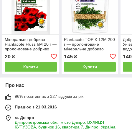
Мінеральне добриво
Plantacote TOP K 12M 200
Добр
Plantacote Pluss 6M 20 г —
г — пролонговане
Унів
пролонговане добриво
мінеральне добриво
водо
20
145
140
₴
₴
Купити
Купити
Про нас
96% позитивних з 327 відгуків за рік
Працює з 21.03.2016
м. Дніпро
Дніпропетровська обл., місто Дніпро, ВУЛИЦЯ
КУТУЗОВА, будинок 16, квартира 7, Дніпро, Україна