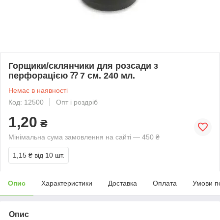
Горщики/склянчики для розсади з
перфорацією ⁇ 7 см. 240 мл.
Немає в наявності
Код: 12500
Опт і роздріб
1,20
₴
Мінімальна сума замовлення на сайті — 450 ₴
1,15 ₴
від 10 шт.
Опис
Характеристики
Доставка
Оплата
Умови п
Опис