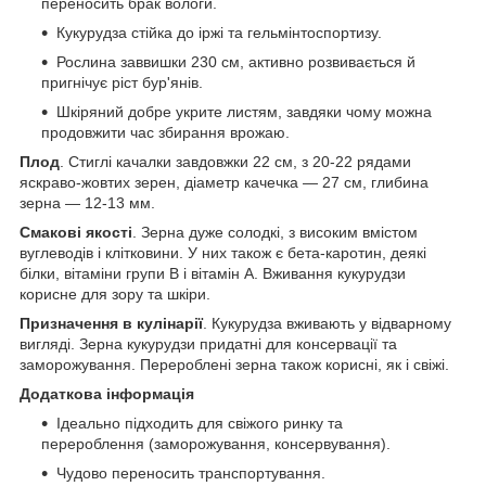
переносить брак вологи.
Кукурудза стійка до іржі та гельмінтоспортизу.
Рослина заввишки 230 см, активно розвивається й
пригнічує ріст бур'янів.
Шкіряний добре укрите листям, завдяки чому можна
продовжити час збирання врожаю.
Плод
. Стиглі качалки завдовжки 22 см, з 20-22 рядами
яскраво-жовтих зерен, діаметр качечка — 27 см, глибина
зерна — 12-13 мм.
Смакові якості
. Зерна дуже солодкі, з високим вмістом
вуглеводів і клітковини. У них також є бета-каротин, деякі
білки, вітаміни групи B і вітамін А. Вживання кукурудзи
корисне для зору та шкіри.
Призначення в кулінарії
. Кукурудза вживають у відварному
вигляді. Зерна кукурудзи придатні для консервації та
заморожування. Перероблені зерна також корисні, як і свіжі.
Додаткова інформація
Ідеально підходить для свіжого ринку та
перероблення (заморожування, консервування).
Чудово переносить транспортування.