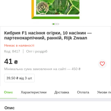
Кибрия F1 насіння огірки, 10 насінин —
партенокарпічний, ранній, Rijk Zwaan
Немає в наявності
Код: 8417
Опт і роздріб
41
₴
Мінімальна сума замовлення на сайті — 450 ₴
39,50 ₴
від 3 шт.
Опис
Характеристики
Доставка
Оплата
Умови п
Опис