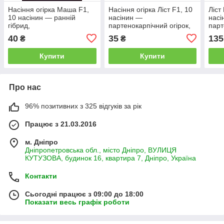
Насіння огірка Маша F1,
Насіння огірка Ліст F1, 10
Ліст
10 насінин — ранній
насінин —
насі
гібрид,
партенокарпічний огірок,
парт
партенокарпічний,LEDAAGRO
Rijk Zwaan
Rijk
40
35
135
₴
₴
Купити
Купити
Про нас
96% позитивних з 325 відгуків за рік
Працює з 21.03.2016
м. Дніпро
Дніпропетровська обл., місто Дніпро, ВУЛИЦЯ
КУТУЗОВА, будинок 16, квартира 7, Дніпро, Україна
Контакти
Сьогодні працює з 09:00 до 18:00
Показати весь графік роботи