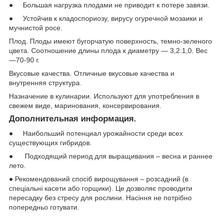
● Большая нагрузка плодами не приводит к потере завязи.
● Устойчив к кладоспориозу, вирусу огуречной мозаики и
мучнистой росе.
Плод. Плоды имеют бугорчатую поверхность, темно-зеленого
цвета. Соотношение длины плода к диаметру — 3,2:1,0. Вес
—70-90 г.
Вкусовые качества. Отличные вкусовые качества и
внутренняя структура.
Назначение в кулинарии. Используют для употребления в
свежем виде, маринования, консервирования.
Дополнительная информация.
● Наибольший потенциал урожайности среди всех
существующих гибридов.
● Подходящий период для выращивания – весна и раннее
лето.
● Рекомендований спосіб вирощування – розсадний (в
спеціальні касети або горщики). Це дозволяє проводити
пересадку без стресу для рослини. Насіння не потрібно
попередньо готувати.