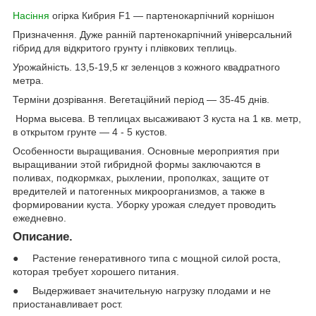
Насіння
огірка Кибрия F1 — партенокарпічний корнішон
Призначення. Дуже ранній партенокарпічний універсальний
гібрид для відкритого грунту і плівкових теплиць.
Урожайність. 13,5-19,5 кг зеленцов з кожного квадратного
метра.
Терміни дозрівання. Вегетаційний період — 35-45 днів.
Норма высева. В теплицах высаживают 3 куста на 1 кв. метр,
в открытом грунте — 4 - 5 кустов.
Особенности выращивания. Основные мероприятия при
выращивании этой гибридной формы заключаются в
поливах, подкормках, рыхлении, прополках, защите от
вредителей и патогенных микроорганизмов, а также в
формировании куста. Уборку урожая следует проводить
ежедневно.
Описание
.
● Растение генеративного типа с мощной силой роста,
которая требует хорошего питания.
● Выдерживает значительную нагрузку плодами и не
приостанавливает рост.