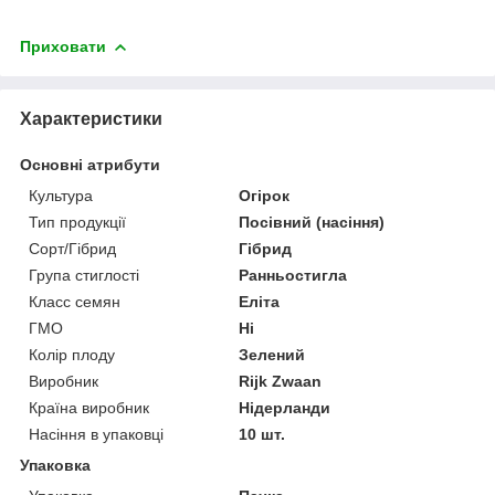
Приховати
Характеристики
Основні атрибути
Культура
Огірок
Тип продукції
Посівний (насіння)
Сорт/Гібрид
Гібрид
Група стиглості
Ранньостигла
Класс семян
Еліта
ГМО
Ні
Колір плоду
Зелений
Виробник
Rijk Zwaan
Країна виробник
Нідерланди
Насіння в упаковці
10 шт.
Упаковка