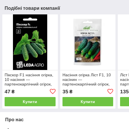
Подібні товари компанії
Пікскор F1 насіння огірка,
Насіння огірка Ліст F1, 10
Ліст
10 насіння —
насінин —
насі
партенокарпічний огірок,
партенокарпічний огірок,
парт
середньостиглий
Rijk Zwaan
Rijk
47
35
135
₴
₴
LEDAAGRO
Купити
Купити
Про нас