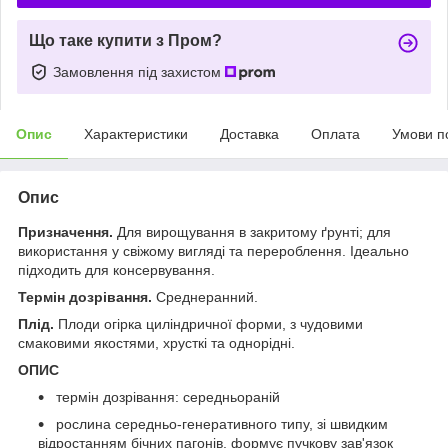
Що таке купити з Пром?
Замовлення під захистом
Опис
Характеристики
Доставка
Оплата
Умови п
Опис
Призначення.
Для вирощування в закритому ґрунті; для
використання у свіжому вигляді та перероблення. Ідеально
підходить для консервування.
Термін дозрівання.
Среднеранний.
Плід.
Плоди огірка циліндричної форми, з чудовими
смаковими якостями, хрусткі та однорідні.
ОПИС
термін дозрівання: середньораній
рослина середньо-генеративного типу, зі швидким
відростанням бічних пагонів, формує пучкову зав'язок