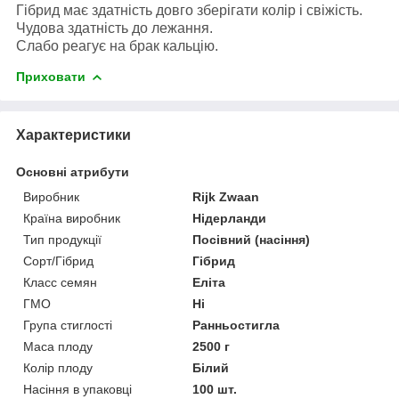
Гібрид має здатність довго зберігати колір і свіжість.
Чудова здатність до лежання.
Слабо реагує на брак кальцію.
Приховати
Характеристики
Основні атрибути
Виробник
Rijk Zwaan
Країна виробник
Нідерланди
Тип продукції
Посівний (насіння)
Сорт/Гібрид
Гібрид
Класс семян
Еліта
ГМО
Ні
Група стиглості
Ранньостигла
Маса плоду
2500 г
Колір плоду
Білий
Насіння в упаковці
100 шт.