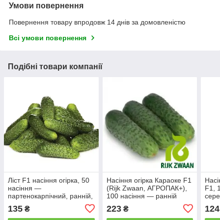
Умови повернення
Повернення товару впродовж 14 днів за домовленістю
Всі умови повернення
Подібні товари компанії
Ліст F1 насіння огірка, 50
Насіння огірка Караоке F1
Насі
насіння —
(Rijk Zwaan, АГРОПАК+),
F1, 
партенокарпічний, ранній,
100 насіння — ранній
сере
Rijk Zwaan
гібрид (50 днів),
днів
135
223
124
₴
₴
партенокарпік