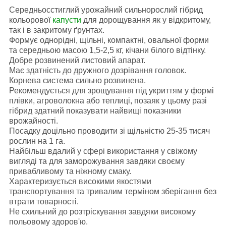
Середньосстиглий урожайний сильнорослий гібрид
кольорової
капусти
для дорощування як у відкритому,
так і в закритому ґрунтах.
Формує однорідні, щільні, компактні, овальної форми
та середньою масою 1,5-2,5 кг, кічани білого відтінку.
Добре розвинений листовий апарат.
Має здатність до дружного дозрівання головок.
Корнева система сильно розвинена.
Рекомендується для зрощування під укриттям у формі
плівки, агроволокна або теплиці, позаяк у цьому разі
гібрид здатний показувати найвищі показники
врожайності.
Посадку доцільно проводити зі щільністю 25-35 тисяч
рослин на 1 га.
Найбільш вдалий у сфері використання у свіжому
вигляді та для заморожування завдяки своєму
привабливому та ніжному смаку.
Характеризується високими якостями
транспортування та тривалим терміном зберігання без
втрати товарності.
Не схильний до розтріскування завдяки високому
польовому здоров'ю.