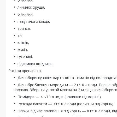
білкилки,
личинок хруща,
білкилки,
павутиного кліща,
трипса,
тлі
кліщів,
жуків,
гусениці,
підземних шкідників.
Расход препарата:
Для обприскування картоплі та томатів від колорадсько
Для оброблення смородини — 2 г/10 л води. Перше обр
врожаю. Збирати урожай можна за 2 місяці після обприс
Помідори — 4 г/10 л води (поливши під корінь).
Розсада капусти — 3 г/10 л води (поливши під корінь).
Огірки: під час поливання під корінь — 8 г/10 л води, п