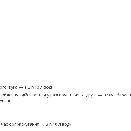
го жука — 1,2 г/10 л води.
облення здійснюється у разі появи листя, друге — після збиран
кування.
ід час обприскування — 3 г/10 л води.