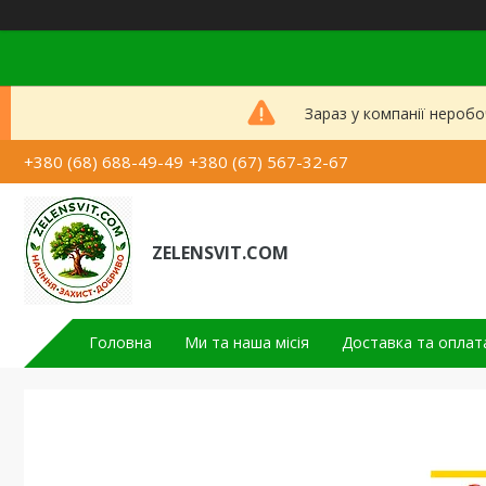
Зараз у компанії неробо
+380 (68) 688-49-49
+380 (67) 567-32-67
ZELENSVIT.COM
Головна
Ми та наша місія
Доставка та оплат