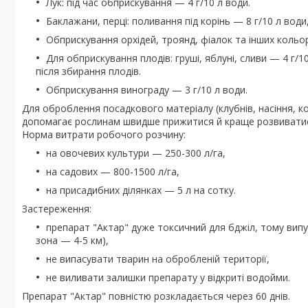
Лук: під час обприскування — 4 г/10 л води.
Баклажани, перці: поливання під корінь — 8 г/10 л вод
Обприскування орхідей, троянд, фіалок та інших кольорі
Для обприскування плодів: груші, яблуні, сливи — 4 г/
після збирання плодів.
Обприскування винограду — 3 г/10 л води.
Для оброблення посадкового матеріалу (клубнів, насіння, ко
допомагає рослинам швидше прижитися й краще розвиват
Норма витрати робочого розчину:
на овочевих культури — 250-300 л/га,
на садових — 800-1500 л/га,
на присадибних ділянках — 5 л на сотку.
Застереження:
препарат "Актар" дуже токсичний для бджіл, тому випу
зона — 4-5 км),
не випасувати тварин на обробленій території,
не виливати залишки препарату у відкриті водойми.
Препарат "Актар" повністю розкладається через 60 днів.