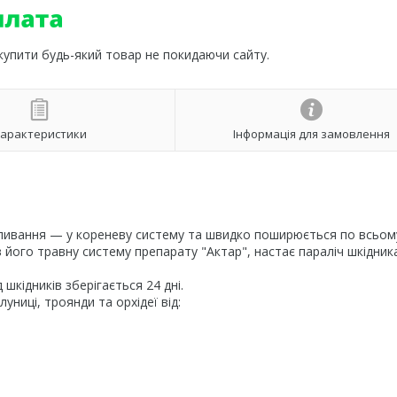
 купити будь-який товар не покидаючи сайту.
арактеристики
Інформація для замовлення
 поливання — у кореневу систему та швидко поширюється по всьом
в його травну систему препарату "Актар", настає параліч шкідника
 шкідників зберігається 24 дні.
униці, троянди та орхідеї від: