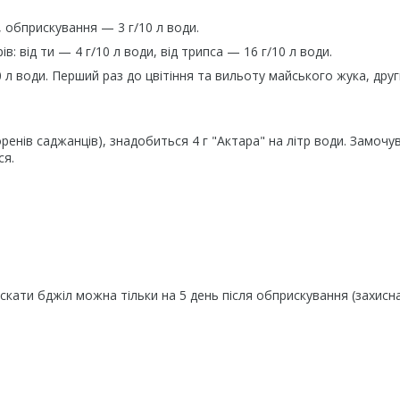
и, обприскування — 3 г/10 л води.
в: від ти — 4 г/10 л води, від трипса — 16 г/10 л води.
10 л води. Перший раз до цвітіння та вильоту майського жука, дру
ренів саджанців), знадобиться 4 г "Актара" на літр води. Замочу
ися.
скати бджіл можна тільки на 5 день після обприскування (захисн