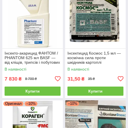
Інсекто-акарицид ФАНТОМ /
Інсектицид Космос 1,5 мл —
PHANTOM 625 мл BASF —
космічна сила проти
від кліщів, трипсів і побутових
шкідників картоплі
шкідників
(колорадський жук, дрот, тля)
В наявності
В наявності
7 830
31,50
₴
₴
8 700 ₴
35 ₴
Купити
Купити
Оригинал
–10%
–10%