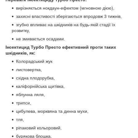
вирізняється нокдаун-ефектом (мгновною дією),
захисні властивості зберігаються впродовж 3 тижнів,
згубно впливає на шкідників на будь-якій стадії їх
розвитку,
не змивається осадами.
Інсектицид Турбо Престо ефективний проти таких
шкідників, як:
Колорадський жук
листовертка,
східна плодорубка,
каліфорнійська щитівка,
яблунна ляля,
трипси,
цибулева, морквяна та динна мухи,
тля,
ріпаковий кольоровий,
бурякова блошка,