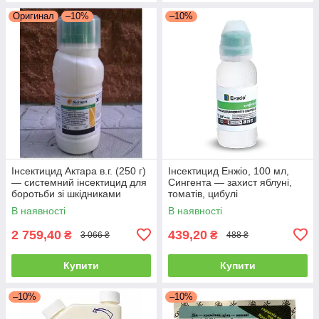
Оригинал
–10%
–10%
Інсектицид Актара в.г. (250 г)
Інсектицид Енжіо, 100 мл,
— системний інсектицид для
Сингента — захист яблуні,
боротьби зі шкідниками
томатів, цибулі
овочів і саду
В наявності
В наявності
2 759,40
439,20
₴
₴
3 066 ₴
488 ₴
Купити
Купити
–10%
–10%