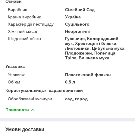
Основні
Виробник
Сімейний Сад
Країна виробник
Україна
Характер дії пестициду
Суцільного
Хімічний склад
Неорганічні
Шкідливий об'єкт
Гусениця, Колорадський
жук, Хрестоцвіті блішки,
Листовійки, Цибульна муха,
Плодожерки, Попелиця,
Тріпс, Вишнева муха
Упаковка
Упаковка
Пластиковий флакон
Об`єм
0.5 л
Користувальницькі характеристики
Оброблювані культури
сад, город
Приховати
Умови доставки