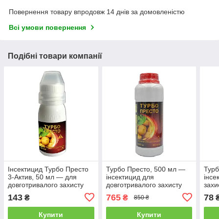
Повернення товару впродовж 14 днів за домовленістю
Всі умови повернення
Подібні товари компанії
Інсектицид Турбо Престо
Турбо Престо, 500 мл —
Турб
3-Актив, 50 мл — для
інсектицид для
інсе
довготривалого захисту
довготривалого захисту
захи
овочевих, зернових,
рослин
143
765
78
₴
₴
850 ₴
виноградників і квітів
Купити
Купити