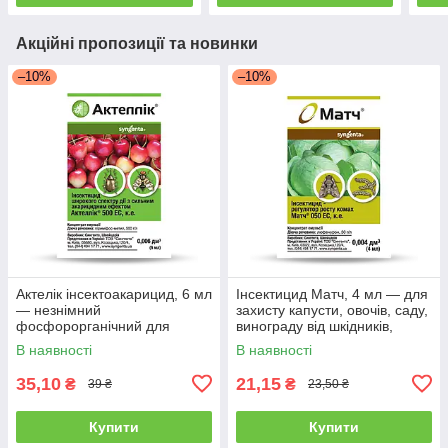
Акційні пропозиції та новинки
–10%
–10%
Актелік інсектоакарицид, 6 мл
Інсектицид Матч, 4 мл — для
— незнімний
захисту капусти, овочів, саду,
фосфорорганічний для
винограду від шкідників,
знищення шкідників,
В наявності
В наявності
Syngenta
35,10
21,15
₴
₴
39 ₴
23,50 ₴
Купити
Купити