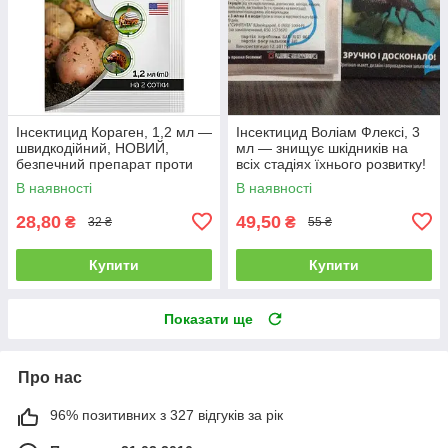
Інсектицид Кораген, 1,2 мл —
Інсектицид Воліам Флексі, 3
швидкодійний, НОВИЙ,
мл — знищує шкідників на
безпечний препарат проти
всіх стадіях їхнього розвитку!
плодорубки та коларадського
В наявності
В наявності
жука
28,80
49,50
₴
₴
32 ₴
55 ₴
Купити
Купити
Показати ще
Про нас
96% позитивних з 327 відгуків за рік