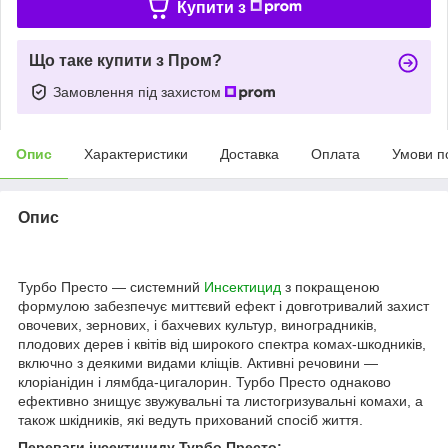
Купити з
Що таке купити з Пром?
Замовлення під захистом
Опис
Характеристики
Доставка
Оплата
Умови п
Опис
Турбо Престо — системний
Инсектицид
з покращеною
формулою забезпечує миттєвий ефект і довготривалий захист
овочевих, зернових, і бахчевих культур, виноградників,
плодових дерев і квітів від широкого спектра комах-шкодників,
включно з деякими видами кліщів. Активні речовини —
клоріанідин і лямбда-цигалорин. Турбо Престо однаково
ефективно знищує звужувальні та листогризувальні комахи, а
також шкідників, які ведуть прихований спосіб життя.
Переваги інсектициду Турбо Престо: