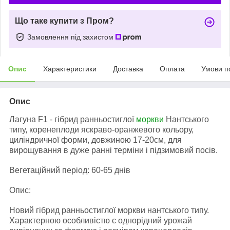
Що таке купити з Пром?
Замовлення під захистом
Опис
Характеристики
Доставка
Оплата
Умови п
Опис
Лагуна F1 - гібрид ранньостиглої
моркви
Нантського
типу, коренеплоди яскраво-оранжевого кольору,
циліндричної форми, довжиною 17-20см, для
вирощування в дуже ранні терміни і підзимовий посів.
Вегетаційний період: 60-65 днів
Опис:
Новий гібрид ранньостиглої моркви нантського типу.
Характерною особливістю є однорідний урожай