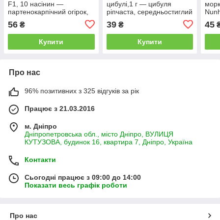
F1, 10 насінин —
цибулі,1 г — цибуля
морк
партенокарпічний огірок,
ріпчаста, середньостиглий
Nun
Nunhems
(115-120 днів), Nunhems
56
39
45
₴
₴
Купити
Купити
Про нас
96% позитивних з 325 відгуків за рік
Працює з 21.03.2016
м. Дніпро
Дніпропетровська обл., місто Дніпро, ВУЛИЦЯ
КУТУЗОВА, будинок 16, квартира 7, Дніпро, Україна
Контакти
Сьогодні працює з 09:00 до 14:00
Показати весь графік роботи
Про нас