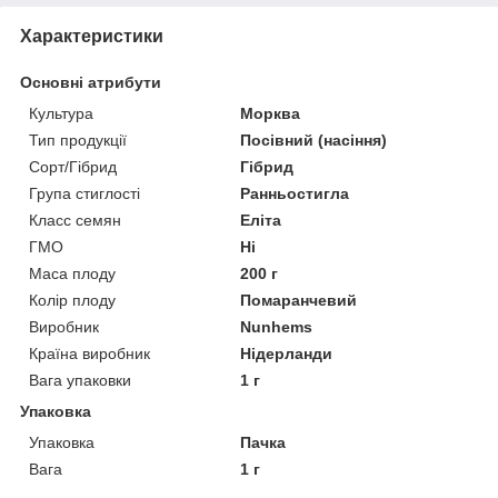
Характеристики
Основні атрибути
Культура
Морква
Тип продукції
Посівний (насіння)
Сорт/Гібрид
Гібрид
Група стиглості
Ранньостигла
Класс семян
Еліта
ГМО
Ні
Маса плоду
200 г
Колір плоду
Помаранчевий
Виробник
Nunhems
Країна виробник
Нідерланди
Вага упаковки
1 г
Упаковка
Упаковка
Пачка
Вага
1 г