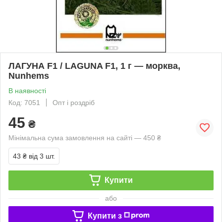
ЛАГУНА F1 / LAGUNA F1, 1 г — морква,
Nunhems
В наявності
Код: 7051
Опт і роздріб
45
₴
Мінімальна сума замовлення на сайті — 450 ₴
43 ₴
від 3 шт.
Купити
або
Купити з