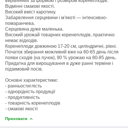
вирівняних за формою і розміром коренеплодів.
Відмінні смакові якості.
Високий вміст каротину.
Забарвлення серцевини і м'якоті — інтенсивно-
помаранчева.
Серцевина дуже маленька.
Високий урожай товарних коренеплодів, практично
немає відходів.
Коренеплоди довжиною 17-20 см, циліндричні, рівні.
Початок збирання можливий вже на 60-65 день після
появи сходів (на пучок), 90 % урожаю на 80-85 день.
Придатна для вирощування в дуже ранні терміни і
підзимовий посів.
Основні характеристики:
- ранньостиглість
- однорідність продукції
- продуктивність
- товарність коренеплодів
- смакові якості
Приховати